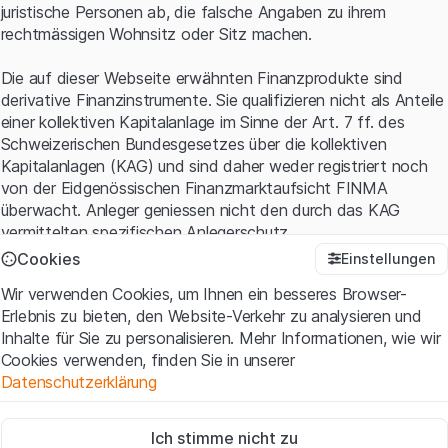
juristische Personen ab, die falsche Angaben zu ihrem
rechtmässigen Wohnsitz oder Sitz machen.
Die auf dieser Webseite erwähnten Finanzprodukte sind
derivative Finanzinstrumente. Sie qualifizieren nicht als Anteile
einer kollektiven Kapitalanlage im Sinne der Art. 7 ff. des
Schweizerischen Bundesgesetzes über die kollektiven
Kapitalanlagen (KAG) und sind daher weder registriert noch
von der Eidgenössischen Finanzmarktaufsicht FINMA
überwacht. Anleger geniessen nicht den durch das KAG
vermittelten spezifischen Anlegerschutz.
Cookies
Einstellungen
Anwendungsbedingungen und rechtliche Informationen
Wir verwenden Cookies, um Ihnen ein besseres Browser-
Mit dem Zugriff auf diese Website der Leonteq Securities AG
Erlebnis zu bieten, den Website-Verkehr zu analysieren und
(die "Website") erklären Sie, dass Sie die rechtlichen
Inhalte für Sie zu personalisieren. Mehr Informationen, wie wir
Informationen und die wichtigen Hinweise und
Cookies verwenden, finden Sie in unserer
Nutzungsbedingungen
verstanden haben und akzeptieren.
Datenschutzerklärung
Wenn Sie mit den Nutzungsbedingungen nicht einverstanden
sind, unterlassen Sie bitte den Zugriff auf diese Website.
Zwingend notwendig
Ich stimme nicht zu
Diese Cookies sind für die Website erforderlich und können nicht