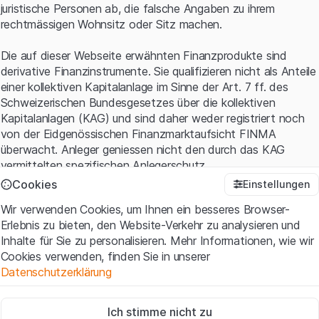
juristische Personen ab, die falsche Angaben zu ihrem
rechtmässigen Wohnsitz oder Sitz machen.
Die auf dieser Webseite erwähnten Finanzprodukte sind
derivative Finanzinstrumente. Sie qualifizieren nicht als Anteile
einer kollektiven Kapitalanlage im Sinne der Art. 7 ff. des
Schweizerischen Bundesgesetzes über die kollektiven
Kapitalanlagen (KAG) und sind daher weder registriert noch
von der Eidgenössischen Finanzmarktaufsicht FINMA
überwacht. Anleger geniessen nicht den durch das KAG
vermittelten spezifischen Anlegerschutz.
Cookies
Einstellungen
Anwendungsbedingungen und rechtliche Informationen
Wir verwenden Cookies, um Ihnen ein besseres Browser-
Mit dem Zugriff auf diese Website der Leonteq Securities AG
Erlebnis zu bieten, den Website-Verkehr zu analysieren und
(die "Website") erklären Sie, dass Sie die rechtlichen
Inhalte für Sie zu personalisieren. Mehr Informationen, wie wir
Informationen und die wichtigen Hinweise und
Cookies verwenden, finden Sie in unserer
Nutzungsbedingungen
verstanden haben und akzeptieren.
Datenschutzerklärung
Wenn Sie mit den Nutzungsbedingungen nicht einverstanden
sind, unterlassen Sie bitte den Zugriff auf diese Website.
Zwingend notwendig
Ich stimme nicht zu
Diese Cookies sind für die Website erforderlich und können nicht