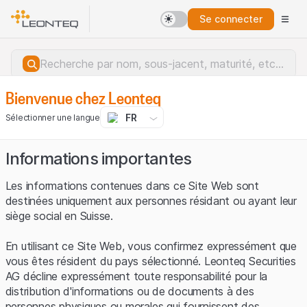
Se connecter
Bienvenue chez Leonteq
FR
Sélectionner une langue
Informations importantes
Les informations contenues dans ce Site Web sont
destinées uniquement aux personnes résidant ou ayant leur
siège social en Suisse.
En utilisant ce Site Web, vous confirmez expressément que
vous êtes résident du pays sélectionné. Leonteq Securities
AG décline expressément toute responsabilité pour la
distribution d'informations ou de documents à des
Erreur du serveur.
personnes physiques ou morales qui fournissent des