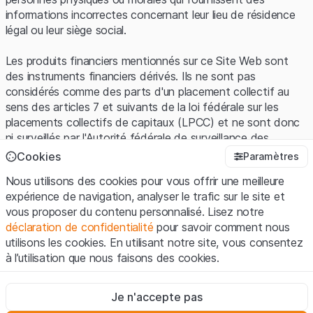
informations incorrectes concernant leur lieu de résidence
légal ou leur siège social.
Les produits financiers mentionnés sur ce Site Web sont
des instruments financiers dérivés. Ils ne sont pas
considérés comme des parts d'un placement collectif au
sens des articles 7 et suivants de la loi fédérale sur les
placements collectifs de capitaux (LPCC) et ne sont donc
ni surveillés par l'Autorité fédérale de surveillance des
marchés financiers (FINMA) ni enregistrés auprès de la
Cookies
Paramètres
FINMA. Les investisseurs ne bénéficient pas de la
Nous utilisons des cookies pour vous offrir une meilleure
protection spécifique des investisseurs prévue par la LPCC.
expérience de navigation, analyser le trafic sur le site et
vous proposer du contenu personnalisé. Lisez notre
Conditions d'utilisation et informations juridiques
déclaration de confidentialité
pour savoir comment nous
En utilisant le Site Web de Leonteq Securities AG (ci-après
utilisons les cookies. En utilisant notre site, vous consentez
"Site Web"), vous confirmez que vous avez compris et que
à l’utilisation que nous faisons des cookies.
vous acceptez les informations juridiques, les notes
importantes et les
Conditions d'utilisation
présentées ici. Si
Strictement nécessaires
vous n'acceptez pas les Conditions d'utilisation, veuillez-
Je n'accepte pas
Ces cookies sont nécessaires au bon fonctionnement du site
vous abstenir d'utiliser ce Site Web.
Internet et ne peuvent pas être désactivés.