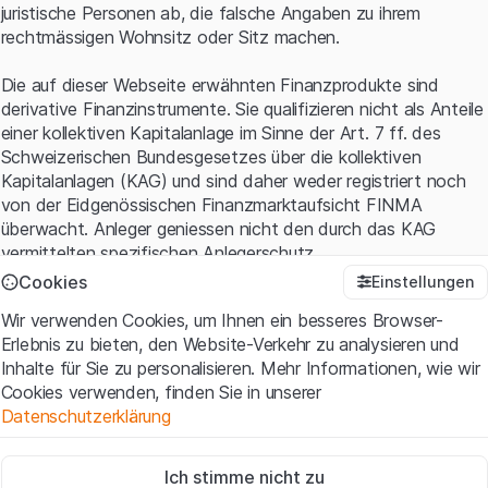
juristische Personen ab, die falsche Angaben zu ihrem
rechtmässigen Wohnsitz oder Sitz machen.
Die auf dieser Webseite erwähnten Finanzprodukte sind
derivative Finanzinstrumente. Sie qualifizieren nicht als Anteile
einer kollektiven Kapitalanlage im Sinne der Art. 7 ff. des
Schweizerischen Bundesgesetzes über die kollektiven
Kapitalanlagen (KAG) und sind daher weder registriert noch
von der Eidgenössischen Finanzmarktaufsicht FINMA
überwacht. Anleger geniessen nicht den durch das KAG
vermittelten spezifischen Anlegerschutz.
Cookies
Einstellungen
Anwendungsbedingungen und rechtliche Informationen
Wir verwenden Cookies, um Ihnen ein besseres Browser-
Mit dem Zugriff auf diese Website der Leonteq Securities AG
Erlebnis zu bieten, den Website-Verkehr zu analysieren und
(die "Website") erklären Sie, dass Sie die rechtlichen
Inhalte für Sie zu personalisieren. Mehr Informationen, wie wir
Informationen und die wichtigen Hinweise und
Cookies verwenden, finden Sie in unserer
Nutzungsbedingungen
verstanden haben und akzeptieren.
Datenschutzerklärung
Wenn Sie mit den Nutzungsbedingungen nicht einverstanden
sind, unterlassen Sie bitte den Zugriff auf diese Website.
Zwingend notwendig
Ich stimme nicht zu
Diese Cookies sind für die Website erforderlich und können nicht