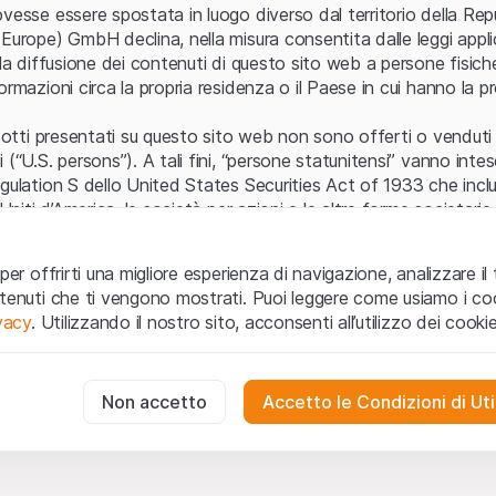
Errore del server
vesse essere spostata in luogo diverso dal territorio della Repu
Europe) GmbH declina, nella misura consentita dalle leggi applica
 la diffusione dei contenuti di questo sito web a persone fisich
ormazioni circa la propria residenza o il Paese in cui hanno la pr
odotti presentati su questo sito web non sono offerti o venduti n
 (“U.S. persons”). A tali fini, “persone statunitensi” vanno intes
egulation S dello United States Securities Act of 1933 che incl
 Uniti d’America, le società per azioni e le altre forme societari
zo e informazioni legali
per offrirti una migliore esperienza di navigazione, analizzare il 
o web (di seguito, il “Sito”) si dichiara di aver compreso e di ac
ntenuti che ti vengono mostrati. Puoi leggere come usiamo i coo
le avvertenze importanti e le condizioni di utilizzo ivi rese dispon
ivacy
. Utilizzando il nostro sito, acconsenti all’utilizzo dei cookie
 utilizzo
non siano accettate, l’utente è tenuto ad interromp
te necessari
cessari per il funzionamento del sito web e non possono essere disat
Non accetto
Accetto le Condizioni di Uti
 o invito ad acquistare
odotti, i dati, i servizi, gli strumenti, i documenti (i “Contenuti 
 Sito web hanno esclusivamente finalità informative e non rap
no in forma anonima le interazioni dei visitatori con il sito web per
tazione all’acquisto o alla vendita di prodotti di Leonteq Secur
to degli utenti.