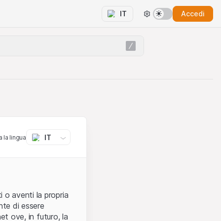
Accedi
IT
IT
 la lingua
 o aventi la propria
nte di essere
et ove, in futuro, la