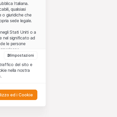
.
bblica Italiana.
bili, qualsiasi
e o giuridiche che
opria sede legale.
egli Stati Uniti o a
e nel significato ad
ude le persone
e americane.
Impostazioni
traffico del sito e
cettare le
kie nella nostra
ibili.
Nel caso in
.
ere l’utilizzo del
tivati.
lizzo ed i Cookie
del Sito”) contenuti o
presentano né
 comprendere
ities AG, EFG