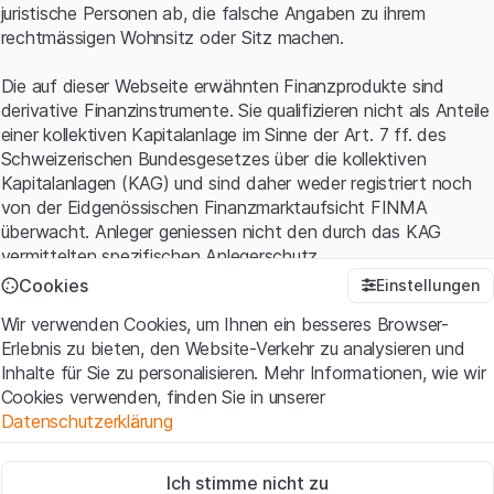
juristische Personen ab, die falsche Angaben zu ihrem
rechtmässigen Wohnsitz oder Sitz machen.
Die auf dieser Webseite erwähnten Finanzprodukte sind
derivative Finanzinstrumente. Sie qualifizieren nicht als Anteile
einer kollektiven Kapitalanlage im Sinne der Art. 7 ff. des
Schweizerischen Bundesgesetzes über die kollektiven
Kapitalanlagen (KAG) und sind daher weder registriert noch
von der Eidgenössischen Finanzmarktaufsicht FINMA
überwacht. Anleger geniessen nicht den durch das KAG
vermittelten spezifischen Anlegerschutz.
Cookies
Einstellungen
Anwendungsbedingungen und rechtliche Informationen
Wir verwenden Cookies, um Ihnen ein besseres Browser-
Mit dem Zugriff auf diese Website der Leonteq Securities AG
Erlebnis zu bieten, den Website-Verkehr zu analysieren und
(die "Website") erklären Sie, dass Sie die rechtlichen
Inhalte für Sie zu personalisieren. Mehr Informationen, wie wir
Informationen und die wichtigen Hinweise und
Cookies verwenden, finden Sie in unserer
Nutzungsbedingungen
verstanden haben und akzeptieren.
Datenschutzerklärung
Wenn Sie mit den Nutzungsbedingungen nicht einverstanden
sind, unterlassen Sie bitte den Zugriff auf diese Website.
Zwingend notwendig
Ich stimme nicht zu
Diese Cookies sind für die Website erforderlich und können nicht