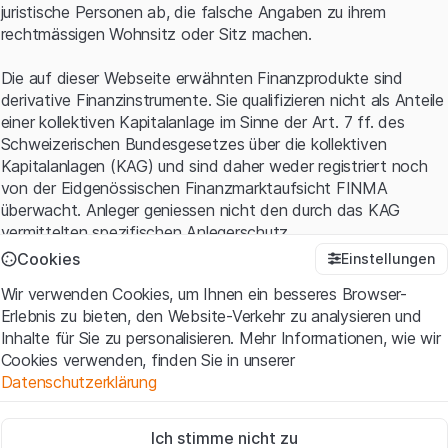
juristische Personen ab, die falsche Angaben zu ihrem
rechtmässigen Wohnsitz oder Sitz machen.
Die auf dieser Webseite erwähnten Finanzprodukte sind
derivative Finanzinstrumente. Sie qualifizieren nicht als Anteile
einer kollektiven Kapitalanlage im Sinne der Art. 7 ff. des
Schweizerischen Bundesgesetzes über die kollektiven
Kapitalanlagen (KAG) und sind daher weder registriert noch
von der Eidgenössischen Finanzmarktaufsicht FINMA
überwacht. Anleger geniessen nicht den durch das KAG
vermittelten spezifischen Anlegerschutz.
Cookies
Einstellungen
Anwendungsbedingungen und rechtliche Informationen
Wir verwenden Cookies, um Ihnen ein besseres Browser-
Mit dem Zugriff auf diese Website der Leonteq Securities AG
Erlebnis zu bieten, den Website-Verkehr zu analysieren und
(die "Website") erklären Sie, dass Sie die rechtlichen
Inhalte für Sie zu personalisieren. Mehr Informationen, wie wir
Informationen und die wichtigen Hinweise und
Cookies verwenden, finden Sie in unserer
Nutzungsbedingungen
verstanden haben und akzeptieren.
Datenschutzerklärung
Wenn Sie mit den Nutzungsbedingungen nicht einverstanden
sind, unterlassen Sie bitte den Zugriff auf diese Website.
Zwingend notwendig
Ich stimme nicht zu
Diese Cookies sind für die Website erforderlich und können nicht