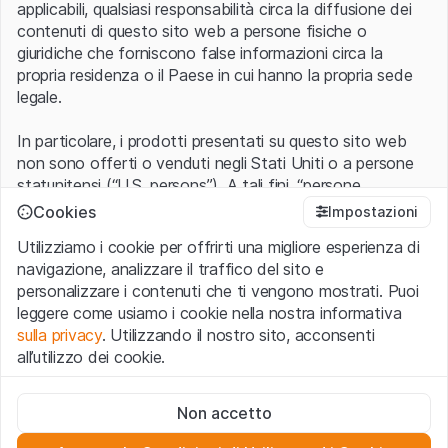
applicabili, qualsiasi responsabilità circa la diffusione dei
contenuti di questo sito web a persone fisiche o
giuridiche che forniscono false informazioni circa la
propria residenza o il Paese in cui hanno la propria sede
legale.
In particolare, i prodotti presentati su questo sito web
non sono offerti o venduti negli Stati Uniti o a persone
statunitensi (“U.S. persons”). A tali fini, “persone
statunitensi” vanno intese nel significato ad esse ascritto
Cookies
Impostazioni
nel Regulation S dello United States Securities Act of
Utilizziamo i cookie per offrirti una migliore esperienza di
1933 che include le persone residenti negli Stati Uniti
navigazione, analizzare il traffico del sito e
d’America, le società per azioni e le altre forme societarie
personalizzare i contenuti che ti vengono mostrati. Puoi
americane.
leggere come usiamo i cookie nella nostra informativa
sulla privacy
. Utilizzando il nostro sito, acconsenti
Condizioni di utilizzo e informazioni legali
all’utilizzo dei cookie.
Con l’accesso al sito web (di seguito, il “Sito”) si dichiara
di aver compreso e di accettare le informazioni legali, le
Cookie strettamente necessari
avvertenze importanti e le condizioni di utilizzo ivi rese
Non accetto
Questi cookie sono necessari per il funzionamento del sito
disponibili.
Nel caso in cui le
Condizioni di utilizzo
non
web e non possono essere disattivati.