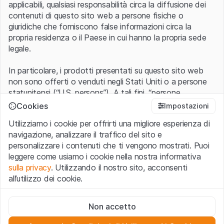
applicabili, qualsiasi responsabilità circa la diffusione dei
contenuti di questo sito web a persone fisiche o
giuridiche che forniscono false informazioni circa la
propria residenza o il Paese in cui hanno la propria sede
legale.
In particolare, i prodotti presentati su questo sito web
non sono offerti o venduti negli Stati Uniti o a persone
statunitensi (“U.S. persons”). A tali fini, “persone
statunitensi” vanno intese nel significato ad esse ascritto
Cookies
Impostazioni
nel Regulation S dello United States Securities Act of
Utilizziamo i cookie per offrirti una migliore esperienza di
1933 che include le persone residenti negli Stati Uniti
navigazione, analizzare il traffico del sito e
d’America, le società per azioni e le altre forme societarie
personalizzare i contenuti che ti vengono mostrati. Puoi
americane.
leggere come usiamo i cookie nella nostra informativa
sulla privacy
. Utilizzando il nostro sito, acconsenti
Condizioni di utilizzo e informazioni legali
all’utilizzo dei cookie.
Con l’accesso al sito web (di seguito, il “Sito”) si dichiara
di aver compreso e di accettare le informazioni legali, le
Cookie strettamente necessari
avvertenze importanti e le condizioni di utilizzo ivi rese
Non accetto
Questi cookie sono necessari per il funzionamento del sito
disponibili.
Nel caso in cui le
Condizioni di utilizzo
non
web e non possono essere disattivati.