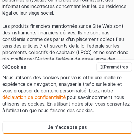
informations incorrectes concernant leur lieu de résidence
légal ou leur siège social.
Les produits financiers mentionnés sur ce Site Web sont
des instruments financiers dérivés. Ils ne sont pas
considérés comme des parts d'un placement collectif au
sens des articles 7 et suivants de la loi fédérale sur les
placements collectifs de capitaux (LPCC) et ne sont donc
ni surveillés par l'Autorité fédérale de surveillance des
marchés financiers (FINMA) ni enregistrés auprès de la
Cookies
Paramètres
FINMA. Les investisseurs ne bénéficient pas de la
Nous utilisons des cookies pour vous offrir une meilleure
protection spécifique des investisseurs prévue par la LPCC.
expérience de navigation, analyser le trafic sur le site et
vous proposer du contenu personnalisé. Lisez notre
Conditions d'utilisation et informations juridiques
déclaration de confidentialité
pour savoir comment nous
En utilisant le Site Web de Leonteq Securities AG (ci-après
utilisons les cookies. En utilisant notre site, vous consentez
"Site Web"), vous confirmez que vous avez compris et que
à l’utilisation que nous faisons des cookies.
vous acceptez les informations juridiques, les notes
importantes et les
Conditions d'utilisation
présentées ici. Si
Strictement nécessaires
vous n'acceptez pas les Conditions d'utilisation, veuillez-
Je n'accepte pas
Ces cookies sont nécessaires au bon fonctionnement du site
vous abstenir d'utiliser ce Site Web.
Internet et ne peuvent pas être désactivés.