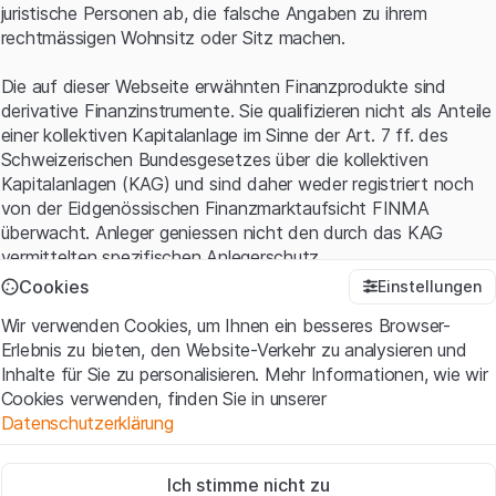
juristische Personen ab, die falsche Angaben zu ihrem
rechtmässigen Wohnsitz oder Sitz machen.
Die auf dieser Webseite erwähnten Finanzprodukte sind
derivative Finanzinstrumente. Sie qualifizieren nicht als Anteile
einer kollektiven Kapitalanlage im Sinne der Art. 7 ff. des
Schweizerischen Bundesgesetzes über die kollektiven
Kapitalanlagen (KAG) und sind daher weder registriert noch
von der Eidgenössischen Finanzmarktaufsicht FINMA
überwacht. Anleger geniessen nicht den durch das KAG
vermittelten spezifischen Anlegerschutz.
Cookies
Einstellungen
Anwendungsbedingungen und rechtliche Informationen
Wir verwenden Cookies, um Ihnen ein besseres Browser-
Mit dem Zugriff auf diese Website der Leonteq Securities AG
Erlebnis zu bieten, den Website-Verkehr zu analysieren und
(die "Website") erklären Sie, dass Sie die rechtlichen
Inhalte für Sie zu personalisieren. Mehr Informationen, wie wir
Informationen und die wichtigen Hinweise und
Cookies verwenden, finden Sie in unserer
Nutzungsbedingungen
verstanden haben und akzeptieren.
Datenschutzerklärung
Wenn Sie mit den Nutzungsbedingungen nicht einverstanden
sind, unterlassen Sie bitte den Zugriff auf diese Website.
Zwingend notwendig
Ich stimme nicht zu
Diese Cookies sind für die Website erforderlich und können nicht