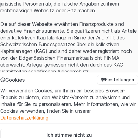
juristische Personen ab, die falsche Angaben zu ihrem
rechtmässigen Wohnsitz oder Sitz machen.
Die auf dieser Webseite erwähnten Finanzprodukte sind
derivative Finanzinstrumente. Sie qualifizieren nicht als Anteile
einer kollektiven Kapitalanlage im Sinne der Art. 7 ff. des
Schweizerischen Bundesgesetzes über die kollektiven
Kapitalanlagen (KAG) und sind daher weder registriert noch
von der Eidgenössischen Finanzmarktaufsicht FINMA
überwacht. Anleger geniessen nicht den durch das KAG
vermittelten spezifischen Anlegerschutz.
Cookies
Einstellungen
Anwendungsbedingungen und rechtliche Informationen
Wir verwenden Cookies, um Ihnen ein besseres Browser-
Mit dem Zugriff auf diese Website der Leonteq Securities AG
Erlebnis zu bieten, den Website-Verkehr zu analysieren und
(die "Website") erklären Sie, dass Sie die rechtlichen
Inhalte für Sie zu personalisieren. Mehr Informationen, wie wir
Informationen und die wichtigen Hinweise und
Cookies verwenden, finden Sie in unserer
Nutzungsbedingungen
verstanden haben und akzeptieren.
Datenschutzerklärung
Wenn Sie mit den Nutzungsbedingungen nicht einverstanden
sind, unterlassen Sie bitte den Zugriff auf diese Website.
Zwingend notwendig
Ich stimme nicht zu
Diese Cookies sind für die Website erforderlich und können nicht