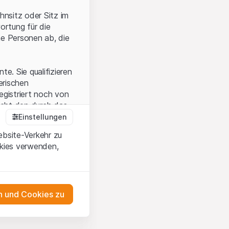
hnsitz oder Sitz im
ortung für die
he Personen ab, die
e. Sie qualifizieren
zerischen
egistriert noch von
icht den durch das
Einstellungen
ebsite-Verkehr zu
okies verwenden,
en Sie, dass Sie die
erstanden haben
 unterlassen Sie
 und Cookies zu
n dem auf der
as Engagement
tnern, welche die