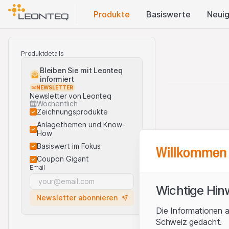
Produkte
Basis​werte
Neuig
Produktdetails
Bleiben Sie mit Leonteq
informiert
NEWSLETTER
Newsletter von Leonteq
Wöchentlich
Zeichnungsprodukte
Anlagethemen und Know-
How
Willkommen 
Basiswert im Fokus
Coupon Gigant
Email
Wichtige Hin
Newsletter abonnieren
Die Informationen a
Schweiz gedacht.