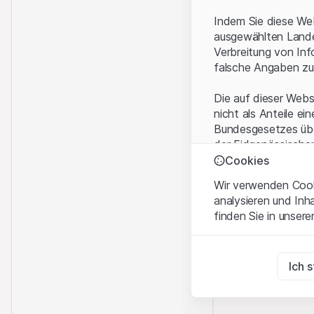
Indem Sie diese Web
ausgewählten Landes
Verbreitung von Inf
falsche Angaben zu
Die auf dieser Webs
nicht als Anteile ei
Bundesgesetzes über
der Eidgenössische
KAG vermittelten sp
Cookies
Wir verwenden Cooki
Anwendungsbeding
analysieren und Inh
Mit dem Zugriff auf
finden Sie in unsere
rechtlichen Informa
und akzeptieren. We
Zwingend notwend
bitte den Zugriff au
Diese Cookies sind fü
Ich 
Eigentumsrechte
Zu Analysezwecke
Sämtliche Immateria
Diese Cookies verfol
Website enthaltenen