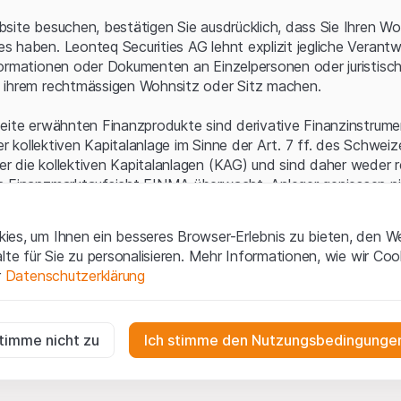
Serverfehler.
site besuchen, bestätigen Sie ausdrücklich, dass Sie Ihren Wo
 haben. Leonteq Securities AG lehnt explizit jegliche Verantw
ormationen oder Dokumenten an Einzelpersonen oder juristisc
 ihrem rechtmässigen Wohnsitz oder Sitz machen.
eite erwähnten Finanzprodukte sind derivative Finanzinstrument
ner kollektiven Kapitalanlage im Sinne der Art. 7 ff. des Schwei
 die kollektiven Kapitalanlagen (KAG) und sind daher weder r
n Finanzmarktaufsicht FINMA überwacht. Anleger geniessen n
ezifischen Anlegerschutz.
es, um Ihnen ein besseres Browser-Erlebnis zu bieten, den W
ungen und rechtliche Informationen
alte für Sie zu personalisieren. Mehr Informationen, wie wir Co
 diese Website der Leonteq Securities AG (die "Website") erklär
r
Datenschutzerklärung
tionen und die wichtigen Hinweise und
Nutzungsbedingungen
v
nn Sie mit den Nutzungsbedingungen nicht einverstanden sind,
ig
f diese Website.
r die Website erforderlich und können nicht deaktiviert werden.
stimme nicht zu
Ich stimme den Nutzungsbedingungen
n
lgüterrechte (wie z.B. Urheber¬, Design¬ und Markenrechte) a
gen die Interaktionen der Website-Besucher in anonymer Form, um d
 Material liegen bei Leonteq Securities AG oder Plattform-Par