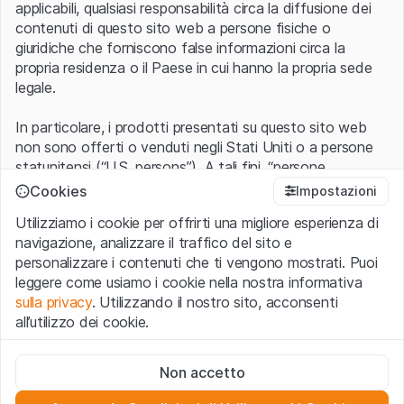
applicabili, qualsiasi responsabilità circa la diffusione dei
contenuti di questo sito web a persone fisiche o
giuridiche che forniscono false informazioni circa la
propria residenza o il Paese in cui hanno la propria sede
legale.
In particolare, i prodotti presentati su questo sito web
non sono offerti o venduti negli Stati Uniti o a persone
statunitensi (“U.S. persons”). A tali fini, “persone
statunitensi” vanno intese nel significato ad esse ascritto
Cookies
Impostazioni
nel Regulation S dello United States Securities Act of
Utilizziamo i cookie per offrirti una migliore esperienza di
1933 che include le persone residenti negli Stati Uniti
navigazione, analizzare il traffico del sito e
d’America, le società per azioni e le altre forme societarie
personalizzare i contenuti che ti vengono mostrati. Puoi
americane.
leggere come usiamo i cookie nella nostra informativa
sulla privacy
. Utilizzando il nostro sito, acconsenti
Condizioni di utilizzo e informazioni legali
all’utilizzo dei cookie.
Con l’accesso al sito web (di seguito, il “Sito”) si dichiara
di aver compreso e di accettare le informazioni legali, le
Cookie strettamente necessari
avvertenze importanti e le condizioni di utilizzo ivi rese
Non accetto
Questi cookie sono necessari per il funzionamento del sito
disponibili.
Nel caso in cui le
Condizioni di utilizzo
non
web e non possono essere disattivati.