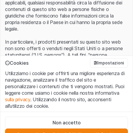
applicabili, qualsiasi responsabilità circa la diffusione dei
contenuti di questo sito web a persone fisiche o
giuridiche che forniscono false informazioni circa la
propria residenza o il Paese in cui hanno la propria sede
legale.
In particolare, i prodotti presentati su questo sito web
non sono offerti o venduti negli Stati Uniti o a persone
statunitensi (“U.S. persons”). A tali fini, “persone
statunitensi” vanno intese nel significato ad esse ascritto
Cookies
Impostazioni
nel Regulation S dello United States Securities Act of
Utilizziamo i cookie per offrirti una migliore esperienza di
1933 che include le persone residenti negli Stati Uniti
navigazione, analizzare il traffico del sito e
d’America, le società per azioni e le altre forme societarie
personalizzare i contenuti che ti vengono mostrati. Puoi
americane.
leggere come usiamo i cookie nella nostra informativa
sulla privacy
. Utilizzando il nostro sito, acconsenti
Condizioni di utilizzo e informazioni legali
all’utilizzo dei cookie.
Con l’accesso al sito web (di seguito, il “Sito”) si dichiara
di aver compreso e di accettare le informazioni legali, le
Cookie strettamente necessari
avvertenze importanti e le condizioni di utilizzo ivi rese
Non accetto
Questi cookie sono necessari per il funzionamento del sito
disponibili.
Nel caso in cui le
Condizioni di utilizzo
non
web e non possono essere disattivati.