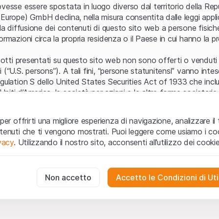
Errore del server
vesse essere spostata in luogo diverso dal territorio della Repu
Europe) GmbH declina, nella misura consentita dalle leggi applica
 la diffusione dei contenuti di questo sito web a persone fisich
ormazioni circa la propria residenza o il Paese in cui hanno la pr
odotti presentati su questo sito web non sono offerti o venduti n
 (“U.S. persons”). A tali fini, “persone statunitensi” vanno intes
egulation S dello United States Securities Act of 1933 che incl
 Uniti d’America, le società per azioni e le altre forme societari
zo e informazioni legali
per offrirti una migliore esperienza di navigazione, analizzare il 
o web (di seguito, il “Sito”) si dichiara di aver compreso e di ac
ntenuti che ti vengono mostrati. Puoi leggere come usiamo i coo
le avvertenze importanti e le condizioni di utilizzo ivi rese dispon
ivacy
. Utilizzando il nostro sito, acconsenti all’utilizzo dei cookie
 utilizzo
non siano accettate, l’utente è tenuto ad interromp
te necessari
cessari per il funzionamento del sito web e non possono essere disat
Non accetto
Accetto le Condizioni di Uti
 o invito ad acquistare
odotti, i dati, i servizi, gli strumenti, i documenti (i “Contenuti 
 Sito web hanno esclusivamente finalità informative e non rap
no in forma anonima le interazioni dei visitatori con il sito web per
tazione all’acquisto o alla vendita di prodotti di Leonteq Secur
to degli utenti.