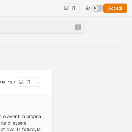
Accedi
IT
IT
 la lingua
 o aventi la propria
nte di essere
et ove, in futuro, la