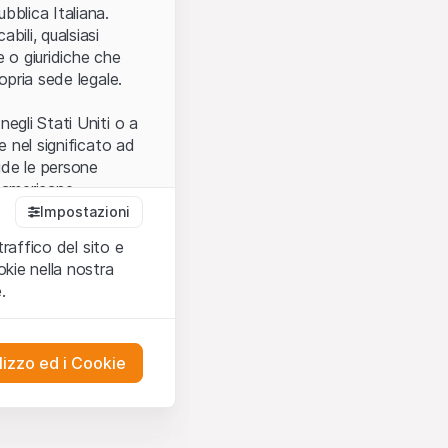
.
bblica Italiana.
bili, qualsiasi
e o giuridiche che
opria sede legale.
egli Stati Uniti o a
e nel significato ad
ude le persone
e americane.
Impostazioni
traffico del sito e
cettare le
kie nella nostra
ibili.
Nel caso in
.
ere l’utilizzo del
tivati.
lizzo ed i Cookie
del Sito”) contenuti o
presentano né
 comprendere
ities AG, EFG