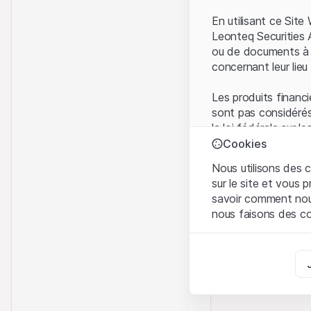
En utilisant ce Sit
Leonteq Securities 
ou de documents à d
concernant leur lieu 
Les produits financi
sont pas considérés
la loi fédérale sur 
l'Autorité fédérale
Cookies
Les investisseurs ne
Nous utilisons des c
sur le site et vous
Conditions d'utilis
savoir comment nous 
En utilisant le Sit
nous faisons des co
avez compris et que
Conditions d'utilisat
Strictement nécess
abstenir d'utiliser c
Ces cookies sont néce
Informations propr
Analyses
Tous les droits de p
Ces cookies suivent l
marque) relatifs au