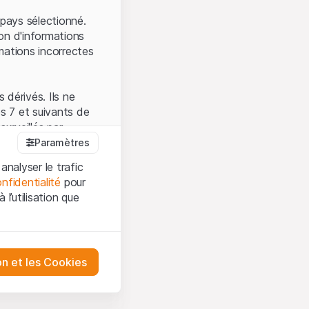
.
pays sélectionné.
on d'informations
mations incorrectes
 dérivés. Ils ne
s 7 et suivants de
surveillés par
auprès de la FINMA.
Paramètres
 prévue par la LPCC.
analyser le trafic
nfidentialité
pour
l’utilisation que
firmez que vous
es et les
sation, veuillez-vous
tre désactivés.
on et les Cookies
ception et de
ur mieux
urities AG ou à ses