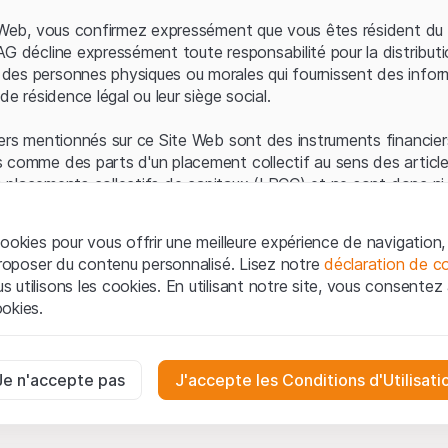
Erreur du serveur
e Web, vous confirmez expressément que vous êtes résident du 
AG décline expressément toute responsabilité pour la distributi
es personnes physiques ou morales qui fournissent des infor
de résidence légal ou leur siège social.
ers mentionnés sur ce Site Web sont des instruments financiers
 comme des parts d'un placement collectif au sens des article
les placements collectifs de capitaux (LPCC) et ne sont donc ni 
 de surveillance des marchés financiers (FINMA) ni enregistrés 
 bénéficient pas de la protection spécifique des investisseurs
ookies pour vous offrir une meilleure expérience de navigation, 
 proposer du contenu personnalisé. Lisez notre
déclaration de co
ation et informations juridiques
utilisons les cookies. En utilisant notre site, vous consentez à 
e Web de Leonteq Securities AG (ci-après "Site Web"), vous con
okies.
 vous acceptez les informations juridiques, les notes important
ion
présentées ici. Si vous n'acceptez pas les Conditions d'utili
aires
e Site Web.
ssaires au bon fonctionnement du site Internet et ne peuvent pas ê
Je n'accepte pas
J'accepte les Conditions d'Utilisati
iétaires
ropriété intellectuelle (par exemple, les droits d'auteur, de con
es interactions des visiteurs du site Internet de manière anonyme po
 matériel présenté sur le Site Web appartiennent à Leonteq Sec