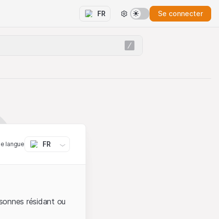
Se connecter
FR
FR
ne langue
sonnes résidant ou