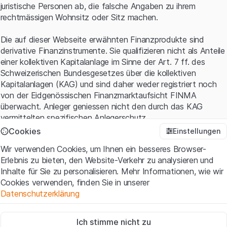
juristische Personen ab, die falsche Angaben zu ihrem
rechtmässigen Wohnsitz oder Sitz machen.
Die auf dieser Webseite erwähnten Finanzprodukte sind
derivative Finanzinstrumente. Sie qualifizieren nicht als Anteile
einer kollektiven Kapitalanlage im Sinne der Art. 7 ff. des
Schweizerischen Bundesgesetzes über die kollektiven
Kapitalanlagen (KAG) und sind daher weder registriert noch
von der Eidgenössischen Finanzmarktaufsicht FINMA
überwacht. Anleger geniessen nicht den durch das KAG
vermittelten spezifischen Anlegerschutz.
Cookies
Einstellungen
Anwendungsbedingungen und rechtliche Informationen
Wir verwenden Cookies, um Ihnen ein besseres Browser-
Mit dem Zugriff auf diese Website der Leonteq Securities AG
Erlebnis zu bieten, den Website-Verkehr zu analysieren und
(die "Website") erklären Sie, dass Sie die rechtlichen
Inhalte für Sie zu personalisieren. Mehr Informationen, wie wir
Informationen und die wichtigen Hinweise und
Cookies verwenden, finden Sie in unserer
Nutzungsbedingungen
verstanden haben und akzeptieren.
Datenschutzerklärung
Wenn Sie mit den Nutzungsbedingungen nicht einverstanden
sind, unterlassen Sie bitte den Zugriff auf diese Website.
Zwingend notwendig
Ich stimme nicht zu
Diese Cookies sind für die Website erforderlich und können nicht