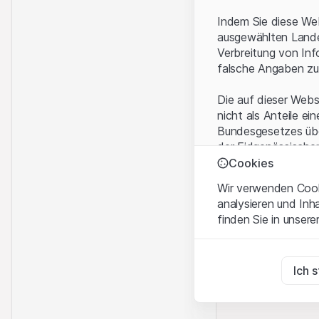
Indem Sie diese Web
ausgewählten Landes
Verbreitung von Inf
falsche Angaben zu
Die auf dieser Webs
nicht als Anteile ei
Bundesgesetzes über
der Eidgenössische
KAG vermittelten sp
Cookies
Wir verwenden Cooki
Anwendungsbeding
analysieren und Inh
Mit dem Zugriff auf
finden Sie in unsere
rechtlichen Informa
und akzeptieren. We
Zwingend notwend
bitte den Zugriff au
Diese Cookies sind fü
Ich 
Eigentumsrechte
Zu Analysezwecke
Sämtliche Immateria
Diese Cookies verfol
Website enthaltenen