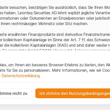
Serverfehler.
site besuchen, bestätigen Sie ausdrücklich, dass Sie Ihren Wo
 haben. Leonteq Securities AG lehnt explizit jegliche Verantw
ormationen oder Dokumenten an Einzelpersonen oder juristisc
 ihrem rechtmässigen Wohnsitz oder Sitz machen.
eite erwähnten Finanzprodukte sind derivative Finanzinstrument
ner kollektiven Kapitalanlage im Sinne der Art. 7 ff. des Schwei
 die kollektiven Kapitalanlagen (KAG) und sind daher weder r
n Finanzmarktaufsicht FINMA überwacht. Anleger geniessen n
ezifischen Anlegerschutz.
es, um Ihnen ein besseres Browser-Erlebnis zu bieten, den W
ungen und rechtliche Informationen
alte für Sie zu personalisieren. Mehr Informationen, wie wir Co
 diese Website der Leonteq Securities AG (die "Website") erklär
r
Datenschutzerklärung
tionen und die wichtigen Hinweise und
Nutzungsbedingungen
v
nn Sie mit den Nutzungsbedingungen nicht einverstanden sind,
ig
f diese Website.
r die Website erforderlich und können nicht deaktiviert werden.
stimme nicht zu
Ich stimme den Nutzungsbedingungen
n
lgüterrechte (wie z.B. Urheber¬, Design¬ und Markenrechte) a
gen die Interaktionen der Website-Besucher in anonymer Form, um d
 Material liegen bei Leonteq Securities AG oder Plattform-Par