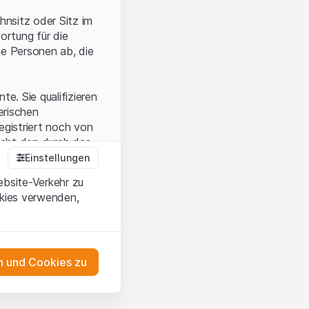
hnsitz oder Sitz im
ortung für die
he Personen ab, die
e. Sie qualifizieren
zerischen
egistriert noch von
icht den durch das
Einstellungen
ebsite-Verkehr zu
okies verwenden,
en Sie, dass Sie die
erstanden haben
 unterlassen Sie
 und Cookies zu
n dem auf der
as Engagement
tnern, welche die