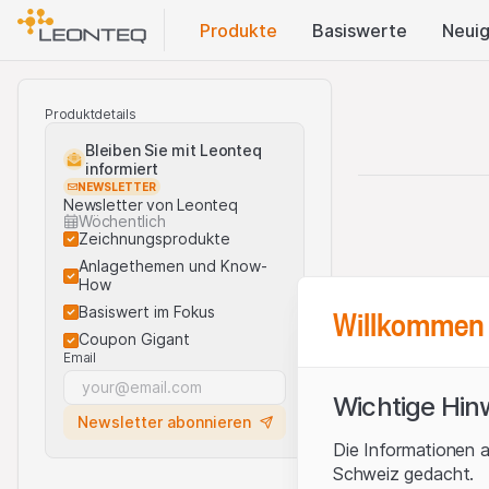
Produkte
Basis​werte
Neuig
Produktdetails
Bleiben Sie mit Leonteq
informiert
NEWSLETTER
Newsletter von Leonteq
Wöchentlich
Zeichnungsprodukte
Anlagethemen und Know-
How
Willkommen 
Basiswert im Fokus
Coupon Gigant
Email
Wichtige Hin
Newsletter abonnieren
Die Informationen a
Schweiz gedacht.