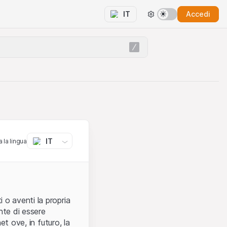
Accedi
IT
IT
 la lingua
 o aventi la propria
nte di essere
et ove, in futuro, la