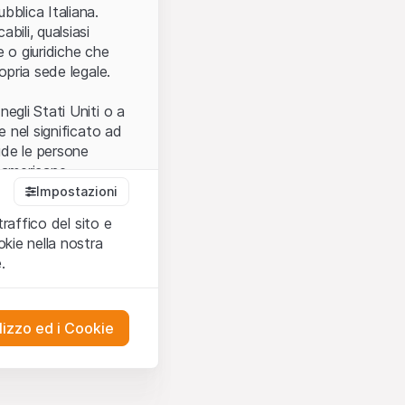
.
bblica Italiana.
bili, qualsiasi
e o giuridiche che
opria sede legale.
egli Stati Uniti o a
e nel significato ad
ude le persone
e americane.
Impostazioni
traffico del sito e
cettare le
kie nella nostra
ibili.
Nel caso in
.
ere l’utilizzo del
tivati.
lizzo ed i Cookie
del Sito”) contenuti o
presentano né
 comprendere
ities AG, EFG