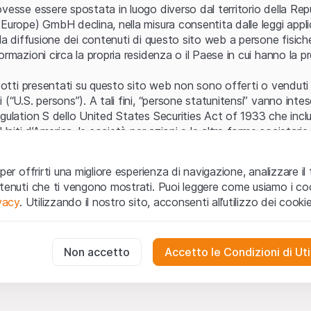
Errore del server
vesse essere spostata in luogo diverso dal territorio della Repu
Europe) GmbH declina, nella misura consentita dalle leggi applica
 la diffusione dei contenuti di questo sito web a persone fisich
ormazioni circa la propria residenza o il Paese in cui hanno la pr
odotti presentati su questo sito web non sono offerti o venduti n
 (“U.S. persons”). A tali fini, “persone statunitensi” vanno intes
egulation S dello United States Securities Act of 1933 che incl
 Uniti d’America, le società per azioni e le altre forme societari
zo e informazioni legali
per offrirti una migliore esperienza di navigazione, analizzare il 
o web (di seguito, il “Sito”) si dichiara di aver compreso e di ac
ntenuti che ti vengono mostrati. Puoi leggere come usiamo i coo
le avvertenze importanti e le condizioni di utilizzo ivi rese dispon
ivacy
. Utilizzando il nostro sito, acconsenti all’utilizzo dei cookie
 utilizzo
non siano accettate, l’utente è tenuto ad interromp
te necessari
cessari per il funzionamento del sito web e non possono essere disat
Non accetto
Accetto le Condizioni di Uti
 o invito ad acquistare
odotti, i dati, i servizi, gli strumenti, i documenti (i “Contenuti 
 Sito web hanno esclusivamente finalità informative e non rap
no in forma anonima le interazioni dei visitatori con il sito web per
tazione all’acquisto o alla vendita di prodotti di Leonteq Secur
to degli utenti.