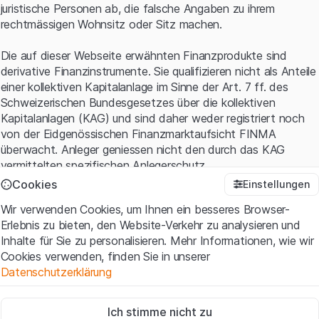
juristische Personen ab, die falsche Angaben zu ihrem
rechtmässigen Wohnsitz oder Sitz machen.
Die auf dieser Webseite erwähnten Finanzprodukte sind
derivative Finanzinstrumente. Sie qualifizieren nicht als Anteile
einer kollektiven Kapitalanlage im Sinne der Art. 7 ff. des
Schweizerischen Bundesgesetzes über die kollektiven
Kapitalanlagen (KAG) und sind daher weder registriert noch
von der Eidgenössischen Finanzmarktaufsicht FINMA
überwacht. Anleger geniessen nicht den durch das KAG
vermittelten spezifischen Anlegerschutz.
Cookies
Einstellungen
Anwendungsbedingungen und rechtliche Informationen
Wir verwenden Cookies, um Ihnen ein besseres Browser-
Mit dem Zugriff auf diese Website der Leonteq Securities AG
Erlebnis zu bieten, den Website-Verkehr zu analysieren und
(die "Website") erklären Sie, dass Sie die rechtlichen
Inhalte für Sie zu personalisieren. Mehr Informationen, wie wir
Informationen und die wichtigen Hinweise und
Cookies verwenden, finden Sie in unserer
Nutzungsbedingungen
verstanden haben und akzeptieren.
Datenschutzerklärung
Wenn Sie mit den Nutzungsbedingungen nicht einverstanden
sind, unterlassen Sie bitte den Zugriff auf diese Website.
Zwingend notwendig
Ich stimme nicht zu
Diese Cookies sind für die Website erforderlich und können nicht