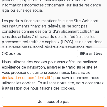
informations incorrectes concernant leur lieu de résidence
légal ou leur siège social.
Les produits financiers mentionnés sur ce Site Web sont
des instruments financiers dérivés. Ils ne sont pas
considérés comme des parts d'un placement collectif au
sens des articles 7 et suivants de la loi fédérale sur les
placements collectifs de capitaux (LPCC) et ne sont donc
ni surveillés par l'Autorité fédérale de surveillance des
marchés financiers (FINMA) ni enregistrés auprès de la
Cookies
Paramètres
FINMA. Les investisseurs ne bénéficient pas de la
Nous utilisons des cookies pour vous offrir une meilleure
protection spécifique des investisseurs prévue par la LPCC.
expérience de navigation, analyser le trafic sur le site et
vous proposer du contenu personnalisé. Lisez notre
Conditions d'utilisation et informations juridiques
déclaration de confidentialité
pour savoir comment nous
En utilisant le Site Web de Leonteq Securities AG (ci-après
utilisons les cookies. En utilisant notre site, vous consentez
"Site Web"), vous confirmez que vous avez compris et que
à l’utilisation que nous faisons des cookies.
vous acceptez les informations juridiques, les notes
importantes et les
Conditions d'utilisation
présentées ici. Si
Strictement nécessaires
vous n'acceptez pas les Conditions d'utilisation, veuillez-
Je n'accepte pas
Ces cookies sont nécessaires au bon fonctionnement du site
vous abstenir d'utiliser ce Site Web.
Internet et ne peuvent pas être désactivés.