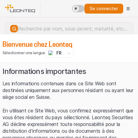
Se connecter
Bienvenue chez Leonteq
FR
Sélectionner une langue
Informations importantes
Les informations contenues dans ce Site Web sont
destinées uniquement aux personnes résidant ou ayant leur
siège social en Suisse.
En utilisant ce Site Web, vous confirmez expressément que
vous êtes résident du pays sélectionné. Leonteq Securities
AG décline expressément toute responsabilité pour la
distribution d'informations ou de documents à des
Erreur du serveur.
personnes physiques ou morales qui fournissent des