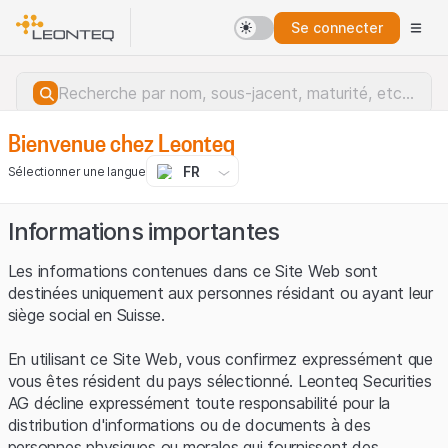
Se connecter
Bienvenue chez Leonteq
FR
Sélectionner une langue
Informations importantes
Les informations contenues dans ce Site Web sont
destinées uniquement aux personnes résidant ou ayant leur
siège social en Suisse.
En utilisant ce Site Web, vous confirmez expressément que
vous êtes résident du pays sélectionné. Leonteq Securities
AG décline expressément toute responsabilité pour la
distribution d'informations ou de documents à des
Erreur du serveur.
personnes physiques ou morales qui fournissent des