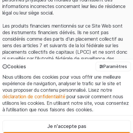
informations incorrectes concernant leur lieu de résidence
légal ou leur siège social.
Les produits financiers mentionnés sur ce Site Web sont
des instruments financiers dérivés. Ils ne sont pas
considérés comme des parts d'un placement collectif au
sens des articles 7 et suivants de la loi fédérale sur les
placements collectifs de capitaux (LPCC) et ne sont donc
ni surveillés par l'Autorité fédérale de surveillance des
marchés financiers (FINMA) ni enregistrés auprès de la
Cookies
Paramètres
FINMA. Les investisseurs ne bénéficient pas de la
Nous utilisons des cookies pour vous offrir une meilleure
protection spécifique des investisseurs prévue par la LPCC.
expérience de navigation, analyser le trafic sur le site et
vous proposer du contenu personnalisé. Lisez notre
Conditions d'utilisation et informations juridiques
déclaration de confidentialité
pour savoir comment nous
En utilisant le Site Web de Leonteq Securities AG (ci-après
utilisons les cookies. En utilisant notre site, vous consentez
"Site Web"), vous confirmez que vous avez compris et que
à l’utilisation que nous faisons des cookies.
vous acceptez les informations juridiques, les notes
importantes et les
Conditions d'utilisation
présentées ici. Si
Strictement nécessaires
vous n'acceptez pas les Conditions d'utilisation, veuillez-
Je n'accepte pas
Ces cookies sont nécessaires au bon fonctionnement du site
vous abstenir d'utiliser ce Site Web.
Internet et ne peuvent pas être désactivés.