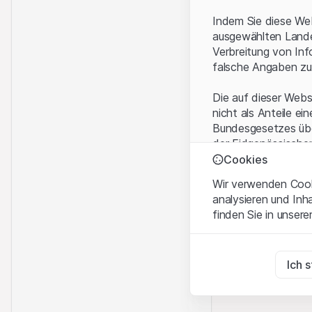
Indem Sie diese Web
ausgewählten Landes
Verbreitung von Inf
falsche Angaben zu
Die auf dieser Webs
nicht als Anteile ei
Bundesgesetzes über
der Eidgenössische
KAG vermittelten sp
Cookies
Wir verwenden Cooki
Anwendungsbeding
analysieren und Inh
Mit dem Zugriff auf
finden Sie in unsere
rechtlichen Informa
und akzeptieren. We
Zwingend notwend
bitte den Zugriff au
Diese Cookies sind fü
Ich 
Eigentumsrechte
Zu Analysezwecke
Sämtliche Immateria
Diese Cookies verfol
Website enthaltenen