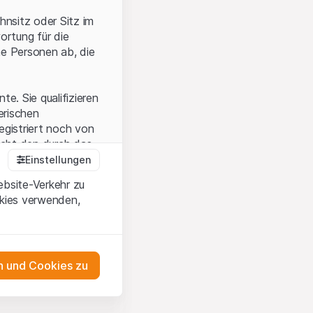
hnsitz oder Sitz im
ortung für die
he Personen ab, die
e. Sie qualifizieren
zerischen
egistriert noch von
icht den durch das
Einstellungen
ebsite-Verkehr zu
okies verwenden,
en Sie, dass Sie die
erstanden haben
 unterlassen Sie
 und Cookies zu
n dem auf der
as Engagement
tnern, welche die