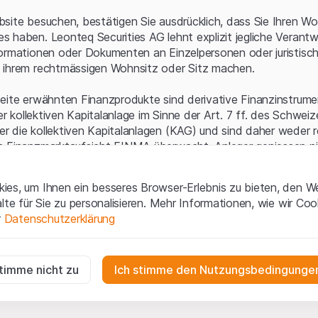
Serverfehler.
site besuchen, bestätigen Sie ausdrücklich, dass Sie Ihren Wo
 haben. Leonteq Securities AG lehnt explizit jegliche Verantw
ormationen oder Dokumenten an Einzelpersonen oder juristisc
 ihrem rechtmässigen Wohnsitz oder Sitz machen.
eite erwähnten Finanzprodukte sind derivative Finanzinstrument
ner kollektiven Kapitalanlage im Sinne der Art. 7 ff. des Schwei
 die kollektiven Kapitalanlagen (KAG) und sind daher weder r
n Finanzmarktaufsicht FINMA überwacht. Anleger geniessen n
ezifischen Anlegerschutz.
es, um Ihnen ein besseres Browser-Erlebnis zu bieten, den W
ungen und rechtliche Informationen
alte für Sie zu personalisieren. Mehr Informationen, wie wir Co
 diese Website der Leonteq Securities AG (die "Website") erklär
r
Datenschutzerklärung
tionen und die wichtigen Hinweise und
Nutzungsbedingungen
v
nn Sie mit den Nutzungsbedingungen nicht einverstanden sind,
ig
f diese Website.
r die Website erforderlich und können nicht deaktiviert werden.
stimme nicht zu
Ich stimme den Nutzungsbedingungen
n
lgüterrechte (wie z.B. Urheber¬, Design¬ und Markenrechte) a
gen die Interaktionen der Website-Besucher in anonymer Form, um d
 Material liegen bei Leonteq Securities AG oder Plattform-Par