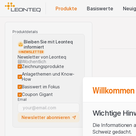
Produkte
Basis​werte
Neuig
Produktdetails
Bleiben Sie mit Leonteq
informiert
NEWSLETTER
Newsletter von Leonteq
Wöchentlich
Zeichnungsprodukte
Anlagethemen und Know-
How
Willkommen 
Basiswert im Fokus
Coupon Gigant
Email
Wichtige Hin
Newsletter abonnieren
Die Informationen a
Schweiz gedacht.