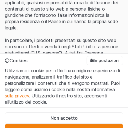
applicabili, qualsiasi responsabilità circa la diffusione dei
contenuti di questo sito web a persone fisiche o
giuridiche che forniscono false informazioni circa la
propria residenza o il Paese in cui hanno la propria sede
legale.
In particolare, i prodotti presentati su questo sito web
non sono offerti o venduti negli Stati Uniti o a persone
statunitensi (“U.S. persons”). A tali fini, “persone
statunitensi” vanno intese nel significato ad esse ascritto
Cookies
Impostazioni
nel Regulation S dello United States Securities Act of
Utilizziamo i cookie per offrirti una migliore esperienza di
1933 che include le persone residenti negli Stati Uniti
navigazione, analizzare il traffico del sito e
d’America, le società per azioni e le altre forme societarie
personalizzare i contenuti che ti vengono mostrati. Puoi
americane.
leggere come usiamo i cookie nella nostra informativa
sulla privacy
. Utilizzando il nostro sito, acconsenti
Condizioni di utilizzo e informazioni legali
all’utilizzo dei cookie.
Con l’accesso al sito web (di seguito, il “Sito”) si dichiara
di aver compreso e di accettare le informazioni legali, le
Cookie strettamente necessari
avvertenze importanti e le condizioni di utilizzo ivi rese
Non accetto
Questi cookie sono necessari per il funzionamento del sito
disponibili.
Nel caso in cui le
Condizioni di utilizzo
non
web e non possono essere disattivati.