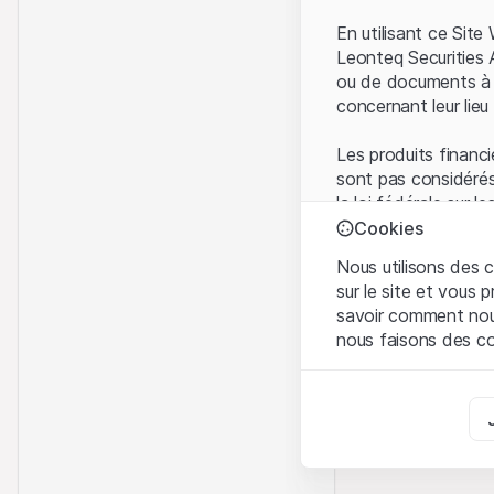
En utilisant ce Sit
Leonteq Securities 
ou de documents à d
concernant leur lieu 
Les produits financi
sont pas considérés
la loi fédérale sur 
l'Autorité fédérale
Cookies
Les investisseurs ne
Nous utilisons des c
sur le site et vous
Conditions d'utilis
savoir comment nous 
En utilisant le Sit
nous faisons des co
avez compris et que
Conditions d'utilisat
Strictement nécess
abstenir d'utiliser c
Ces cookies sont néce
Informations propr
Analyses
Tous les droits de p
Ces cookies suivent l
marque) relatifs au