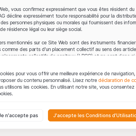
Erreur du serveur
e Web, vous confirmez expressément que vous êtes résident du 
AG décline expressément toute responsabilité pour la distributi
es personnes physiques ou morales qui fournissent des infor
de résidence légal ou leur siège social.
ers mentionnés sur ce Site Web sont des instruments financiers
 comme des parts d'un placement collectif au sens des article
les placements collectifs de capitaux (LPCC) et ne sont donc ni 
 de surveillance des marchés financiers (FINMA) ni enregistrés 
 bénéficient pas de la protection spécifique des investisseurs
ookies pour vous offrir une meilleure expérience de navigation, 
 proposer du contenu personnalisé. Lisez notre
déclaration de co
ation et informations juridiques
utilisons les cookies. En utilisant notre site, vous consentez à 
e Web de Leonteq Securities AG (ci-après "Site Web"), vous con
okies.
 vous acceptez les informations juridiques, les notes important
ion
présentées ici. Si vous n'acceptez pas les Conditions d'utili
aires
e Site Web.
ssaires au bon fonctionnement du site Internet et ne peuvent pas ê
Je n'accepte pas
J'accepte les Conditions d'Utilisati
iétaires
ropriété intellectuelle (par exemple, les droits d'auteur, de con
es interactions des visiteurs du site Internet de manière anonyme po
 matériel présenté sur le Site Web appartiennent à Leonteq Sec