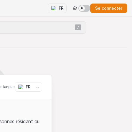
Se connecter
FR
FR
ne langue
sonnes résidant ou