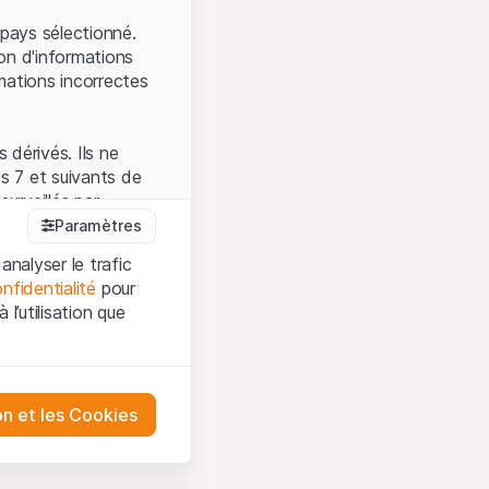
.
pays sélectionné.
on d'informations
mations incorrectes
 dérivés. Ils ne
s 7 et suivants de
surveillés par
auprès de la FINMA.
Paramètres
 prévue par la LPCC.
analyser le trafic
nfidentialité
pour
l’utilisation que
firmez que vous
es et les
sation, veuillez-vous
tre désactivés.
on et les Cookies
ception et de
ur mieux
urities AG ou à ses