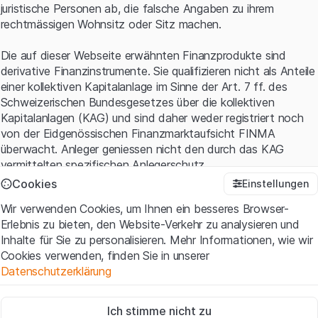
juristische Personen ab, die falsche Angaben zu ihrem
rechtmässigen Wohnsitz oder Sitz machen.
Die auf dieser Webseite erwähnten Finanzprodukte sind
derivative Finanzinstrumente. Sie qualifizieren nicht als Anteile
einer kollektiven Kapitalanlage im Sinne der Art. 7 ff. des
Schweizerischen Bundesgesetzes über die kollektiven
Kapitalanlagen (KAG) und sind daher weder registriert noch
von der Eidgenössischen Finanzmarktaufsicht FINMA
überwacht. Anleger geniessen nicht den durch das KAG
vermittelten spezifischen Anlegerschutz.
Cookies
Einstellungen
Anwendungsbedingungen und rechtliche Informationen
Wir verwenden Cookies, um Ihnen ein besseres Browser-
Mit dem Zugriff auf diese Website der Leonteq Securities AG
Erlebnis zu bieten, den Website-Verkehr zu analysieren und
(die "Website") erklären Sie, dass Sie die rechtlichen
Inhalte für Sie zu personalisieren. Mehr Informationen, wie wir
Informationen und die wichtigen Hinweise und
Cookies verwenden, finden Sie in unserer
Nutzungsbedingungen
verstanden haben und akzeptieren.
Datenschutzerklärung
Wenn Sie mit den Nutzungsbedingungen nicht einverstanden
sind, unterlassen Sie bitte den Zugriff auf diese Website.
Zwingend notwendig
Ich stimme nicht zu
Diese Cookies sind für die Website erforderlich und können nicht