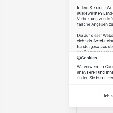
Indem Sie diese Web
ausgewählten Landes
Verbreitung von Inf
falsche Angaben zu
Die auf dieser Webs
nicht als Anteile ei
Bundesgesetzes über
der Eidgenössische
KAG vermittelten sp
Cookies
Wir verwenden Cooki
Anwendungsbeding
analysieren und Inh
Mit dem Zugriff auf
finden Sie in unsere
rechtlichen Informa
und akzeptieren. We
Zwingend notwend
bitte den Zugriff au
Diese Cookies sind fü
Ich 
Eigentumsrechte
Zu Analysezwecke
Sämtliche Immateria
Diese Cookies verfol
Website enthaltenen