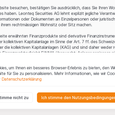
Serverfehler.
site besuchen, bestätigen Sie ausdrücklich, dass Sie Ihren Wo
 haben. Leonteq Securities AG lehnt explizit jegliche Verantw
ormationen oder Dokumenten an Einzelpersonen oder juristisc
 ihrem rechtmässigen Wohnsitz oder Sitz machen.
eite erwähnten Finanzprodukte sind derivative Finanzinstrument
ner kollektiven Kapitalanlage im Sinne der Art. 7 ff. des Schwei
 die kollektiven Kapitalanlagen (KAG) und sind daher weder r
n Finanzmarktaufsicht FINMA überwacht. Anleger geniessen n
ezifischen Anlegerschutz.
es, um Ihnen ein besseres Browser-Erlebnis zu bieten, den W
ungen und rechtliche Informationen
alte für Sie zu personalisieren. Mehr Informationen, wie wir Co
 diese Website der Leonteq Securities AG (die "Website") erklär
r
Datenschutzerklärung
tionen und die wichtigen Hinweise und
Nutzungsbedingungen
v
nn Sie mit den Nutzungsbedingungen nicht einverstanden sind,
ig
f diese Website.
r die Website erforderlich und können nicht deaktiviert werden.
stimme nicht zu
Ich stimme den Nutzungsbedingungen
n
lgüterrechte (wie z.B. Urheber¬, Design¬ und Markenrechte) a
gen die Interaktionen der Website-Besucher in anonymer Form, um d
 Material liegen bei Leonteq Securities AG oder Plattform-Par