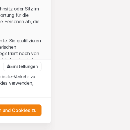
hnsitz oder Sitz im
ortung für die
he Personen ab, die
e. Sie qualifizieren
zerischen
egistriert noch von
icht den durch das
Einstellungen
ebsite-Verkehr zu
okies verwenden,
en Sie, dass Sie die
erstanden haben
 unterlassen Sie
 und Cookies zu
n dem auf der
as Engagement
tnern, welche die