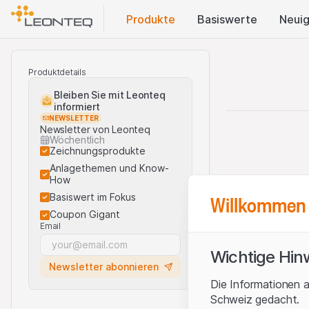
Produkte
Basis​werte
Neuig
Produktdetails
Bleiben Sie mit Leonteq
informiert
NEWSLETTER
Newsletter von Leonteq
Wöchentlich
Zeichnungsprodukte
Anlagethemen und Know-
How
Willkommen 
Basiswert im Fokus
Coupon Gigant
Email
Wichtige Hin
Newsletter abonnieren
Die Informationen a
Schweiz gedacht.