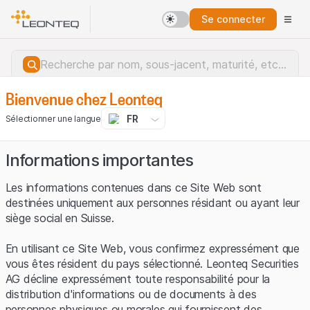
Se connecter
Bienvenue chez Leonteq
FR
Sélectionner une langue
Informations importantes
Les informations contenues dans ce Site Web sont
destinées uniquement aux personnes résidant ou ayant leur
siège social en Suisse.
En utilisant ce Site Web, vous confirmez expressément que
vous êtes résident du pays sélectionné. Leonteq Securities
AG décline expressément toute responsabilité pour la
distribution d'informations ou de documents à des
Erreur du serveur.
personnes physiques ou morales qui fournissent des