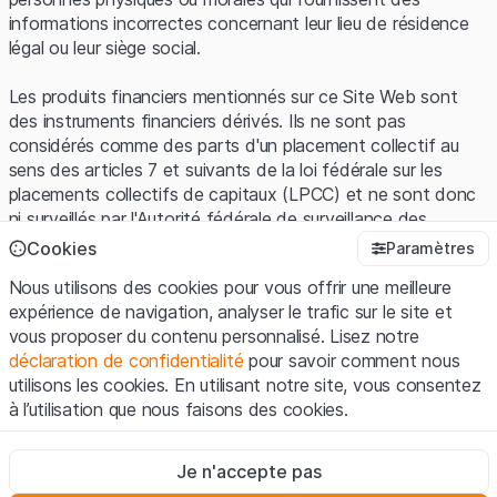
informations incorrectes concernant leur lieu de résidence
légal ou leur siège social.
Les produits financiers mentionnés sur ce Site Web sont
des instruments financiers dérivés. Ils ne sont pas
considérés comme des parts d'un placement collectif au
sens des articles 7 et suivants de la loi fédérale sur les
placements collectifs de capitaux (LPCC) et ne sont donc
ni surveillés par l'Autorité fédérale de surveillance des
marchés financiers (FINMA) ni enregistrés auprès de la
Cookies
Paramètres
FINMA. Les investisseurs ne bénéficient pas de la
Nous utilisons des cookies pour vous offrir une meilleure
protection spécifique des investisseurs prévue par la LPCC.
expérience de navigation, analyser le trafic sur le site et
vous proposer du contenu personnalisé. Lisez notre
Conditions d'utilisation et informations juridiques
déclaration de confidentialité
pour savoir comment nous
En utilisant le Site Web de Leonteq Securities AG (ci-après
utilisons les cookies. En utilisant notre site, vous consentez
"Site Web"), vous confirmez que vous avez compris et que
à l’utilisation que nous faisons des cookies.
vous acceptez les informations juridiques, les notes
importantes et les
Conditions d'utilisation
présentées ici. Si
Strictement nécessaires
vous n'acceptez pas les Conditions d'utilisation, veuillez-
Je n'accepte pas
Ces cookies sont nécessaires au bon fonctionnement du site
vous abstenir d'utiliser ce Site Web.
Internet et ne peuvent pas être désactivés.