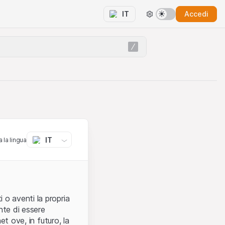
Accedi
IT
IT
 la lingua
 o aventi la propria
nte di essere
et ove, in futuro, la