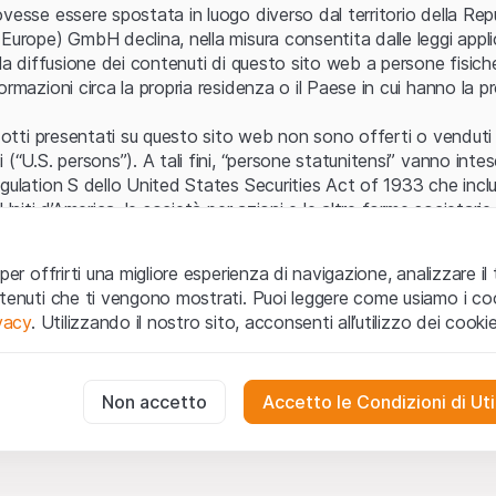
Errore del server
vesse essere spostata in luogo diverso dal territorio della Repu
Europe) GmbH declina, nella misura consentita dalle leggi applica
 la diffusione dei contenuti di questo sito web a persone fisich
ormazioni circa la propria residenza o il Paese in cui hanno la pr
odotti presentati su questo sito web non sono offerti o venduti n
 (“U.S. persons”). A tali fini, “persone statunitensi” vanno intes
egulation S dello United States Securities Act of 1933 che incl
 Uniti d’America, le società per azioni e le altre forme societari
zo e informazioni legali
per offrirti una migliore esperienza di navigazione, analizzare il 
o web (di seguito, il “Sito”) si dichiara di aver compreso e di ac
ntenuti che ti vengono mostrati. Puoi leggere come usiamo i coo
le avvertenze importanti e le condizioni di utilizzo ivi rese dispon
ivacy
. Utilizzando il nostro sito, acconsenti all’utilizzo dei cookie
 utilizzo
non siano accettate, l’utente è tenuto ad interromp
te necessari
cessari per il funzionamento del sito web e non possono essere disat
Non accetto
Accetto le Condizioni di Uti
 o invito ad acquistare
odotti, i dati, i servizi, gli strumenti, i documenti (i “Contenuti 
 Sito web hanno esclusivamente finalità informative e non rap
no in forma anonima le interazioni dei visitatori con il sito web per
tazione all’acquisto o alla vendita di prodotti di Leonteq Secur
to degli utenti.