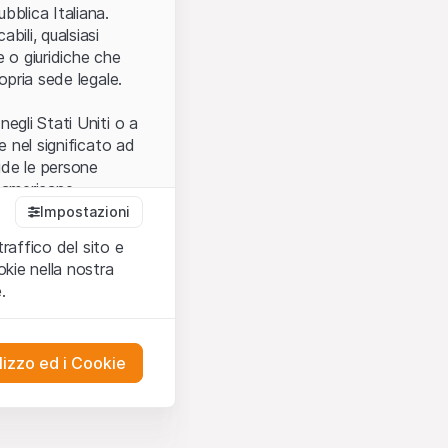
.
bblica Italiana.
bili, qualsiasi
e o giuridiche che
opria sede legale.
egli Stati Uniti o a
e nel significato ad
ude le persone
e americane.
Impostazioni
traffico del sito e
cettare le
kie nella nostra
ibili.
Nel caso in
.
ere l’utilizzo del
tivati.
lizzo ed i Cookie
del Sito”) contenuti o
presentano né
 comprendere
ities AG, EFG