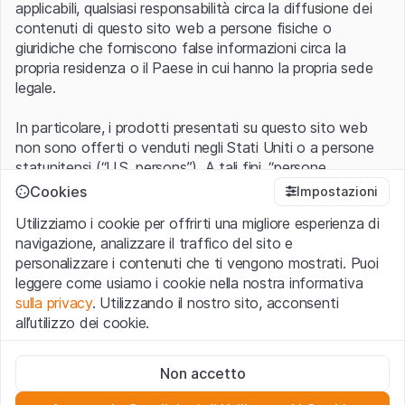
applicabili, qualsiasi responsabilità circa la diffusione dei
contenuti di questo sito web a persone fisiche o
giuridiche che forniscono false informazioni circa la
propria residenza o il Paese in cui hanno la propria sede
legale.
In particolare, i prodotti presentati su questo sito web
non sono offerti o venduti negli Stati Uniti o a persone
statunitensi (“U.S. persons”). A tali fini, “persone
statunitensi” vanno intese nel significato ad esse ascritto
Cookies
Impostazioni
nel Regulation S dello United States Securities Act of
Utilizziamo i cookie per offrirti una migliore esperienza di
1933 che include le persone residenti negli Stati Uniti
navigazione, analizzare il traffico del sito e
d’America, le società per azioni e le altre forme societarie
personalizzare i contenuti che ti vengono mostrati. Puoi
americane.
leggere come usiamo i cookie nella nostra informativa
sulla privacy
. Utilizzando il nostro sito, acconsenti
Condizioni di utilizzo e informazioni legali
all’utilizzo dei cookie.
Con l’accesso al sito web (di seguito, il “Sito”) si dichiara
di aver compreso e di accettare le informazioni legali, le
Cookie strettamente necessari
avvertenze importanti e le condizioni di utilizzo ivi rese
Non accetto
Questi cookie sono necessari per il funzionamento del sito
disponibili.
Nel caso in cui le
Condizioni di utilizzo
non
web e non possono essere disattivati.