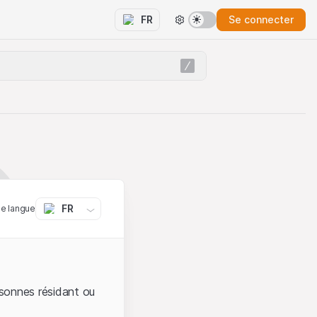
Se connecter
FR
FR
ne langue
sonnes résidant ou