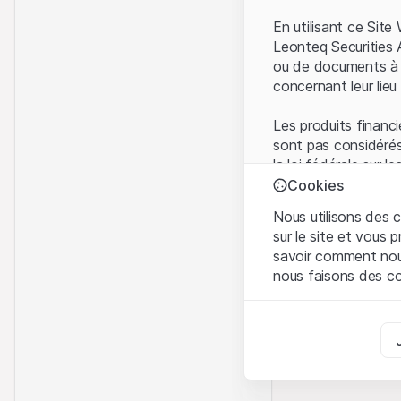
En utilisant ce Sit
Leonteq Securities 
ou de documents à d
concernant leur lieu 
Les produits financi
sont pas considérés
la loi fédérale sur 
l'Autorité fédérale
Cookies
Les investisseurs ne
Nous utilisons des c
sur le site et vous
Conditions d'utilis
savoir comment nous 
En utilisant le Sit
nous faisons des co
avez compris et que
Conditions d'utilisat
Strictement nécess
abstenir d'utiliser c
Ces cookies sont néce
Informations propr
Analyses
Tous les droits de p
Ces cookies suivent l
marque) relatifs au