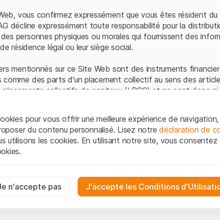
Erreur du serveur
e Web, vous confirmez expressément que vous êtes résident du 
AG décline expressément toute responsabilité pour la distributi
es personnes physiques ou morales qui fournissent des infor
de résidence légal ou leur siège social.
ers mentionnés sur ce Site Web sont des instruments financiers
 comme des parts d'un placement collectif au sens des article
les placements collectifs de capitaux (LPCC) et ne sont donc ni 
 de surveillance des marchés financiers (FINMA) ni enregistrés 
 bénéficient pas de la protection spécifique des investisseurs
ookies pour vous offrir une meilleure expérience de navigation, 
 proposer du contenu personnalisé. Lisez notre
déclaration de co
ation et informations juridiques
utilisons les cookies. En utilisant notre site, vous consentez à 
e Web de Leonteq Securities AG (ci-après "Site Web"), vous con
okies.
 vous acceptez les informations juridiques, les notes important
ion
présentées ici. Si vous n'acceptez pas les Conditions d'utili
aires
e Site Web.
ssaires au bon fonctionnement du site Internet et ne peuvent pas ê
Je n'accepte pas
J'accepte les Conditions d'Utilisati
iétaires
ropriété intellectuelle (par exemple, les droits d'auteur, de con
es interactions des visiteurs du site Internet de manière anonyme po
 matériel présenté sur le Site Web appartiennent à Leonteq Sec