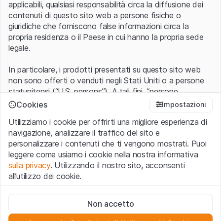
applicabili, qualsiasi responsabilità circa la diffusione dei
contenuti di questo sito web a persone fisiche o
giuridiche che forniscono false informazioni circa la
propria residenza o il Paese in cui hanno la propria sede
legale.
In particolare, i prodotti presentati su questo sito web
non sono offerti o venduti negli Stati Uniti o a persone
statunitensi (“U.S. persons”). A tali fini, “persone
statunitensi” vanno intese nel significato ad esse ascritto
Cookies
Impostazioni
nel Regulation S dello United States Securities Act of
Utilizziamo i cookie per offrirti una migliore esperienza di
1933 che include le persone residenti negli Stati Uniti
navigazione, analizzare il traffico del sito e
d’America, le società per azioni e le altre forme societarie
personalizzare i contenuti che ti vengono mostrati. Puoi
americane.
leggere come usiamo i cookie nella nostra informativa
sulla privacy
. Utilizzando il nostro sito, acconsenti
Condizioni di utilizzo e informazioni legali
all’utilizzo dei cookie.
Con l’accesso al sito web (di seguito, il “Sito”) si dichiara
di aver compreso e di accettare le informazioni legali, le
Cookie strettamente necessari
avvertenze importanti e le condizioni di utilizzo ivi rese
Non accetto
Questi cookie sono necessari per il funzionamento del sito
disponibili.
Nel caso in cui le
Condizioni di utilizzo
non
web e non possono essere disattivati.