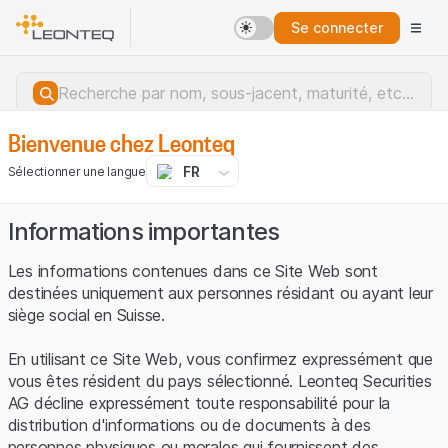
Se connecter
Bienvenue chez Leonteq
FR
Sélectionner une langue
Informations importantes
Les informations contenues dans ce Site Web sont
destinées uniquement aux personnes résidant ou ayant leur
siège social en Suisse.
En utilisant ce Site Web, vous confirmez expressément que
vous êtes résident du pays sélectionné. Leonteq Securities
AG décline expressément toute responsabilité pour la
distribution d'informations ou de documents à des
Erreur du serveur.
personnes physiques ou morales qui fournissent des