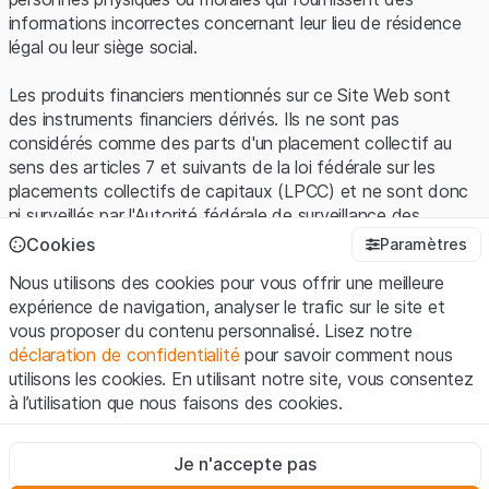
informations incorrectes concernant leur lieu de résidence
légal ou leur siège social.
Les produits financiers mentionnés sur ce Site Web sont
des instruments financiers dérivés. Ils ne sont pas
considérés comme des parts d'un placement collectif au
sens des articles 7 et suivants de la loi fédérale sur les
placements collectifs de capitaux (LPCC) et ne sont donc
ni surveillés par l'Autorité fédérale de surveillance des
marchés financiers (FINMA) ni enregistrés auprès de la
Cookies
Paramètres
FINMA. Les investisseurs ne bénéficient pas de la
Nous utilisons des cookies pour vous offrir une meilleure
protection spécifique des investisseurs prévue par la LPCC.
expérience de navigation, analyser le trafic sur le site et
vous proposer du contenu personnalisé. Lisez notre
Conditions d'utilisation et informations juridiques
déclaration de confidentialité
pour savoir comment nous
En utilisant le Site Web de Leonteq Securities AG (ci-après
utilisons les cookies. En utilisant notre site, vous consentez
"Site Web"), vous confirmez que vous avez compris et que
à l’utilisation que nous faisons des cookies.
vous acceptez les informations juridiques, les notes
importantes et les
Conditions d'utilisation
présentées ici. Si
Strictement nécessaires
vous n'acceptez pas les Conditions d'utilisation, veuillez-
Je n'accepte pas
Ces cookies sont nécessaires au bon fonctionnement du site
vous abstenir d'utiliser ce Site Web.
Internet et ne peuvent pas être désactivés.