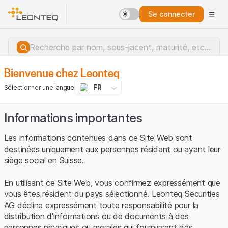
Se connecter
Bienvenue chez Leonteq
FR
Sélectionner une langue
Informations importantes
Les informations contenues dans ce Site Web sont
destinées uniquement aux personnes résidant ou ayant leur
siège social en Suisse.
En utilisant ce Site Web, vous confirmez expressément que
vous êtes résident du pays sélectionné. Leonteq Securities
AG décline expressément toute responsabilité pour la
distribution d'informations ou de documents à des
Erreur du serveur.
personnes physiques ou morales qui fournissent des