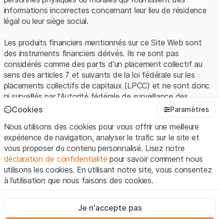
informations incorrectes concernant leur lieu de résidence
légal ou leur siège social.
Les produits financiers mentionnés sur ce Site Web sont
des instruments financiers dérivés. Ils ne sont pas
considérés comme des parts d'un placement collectif au
sens des articles 7 et suivants de la loi fédérale sur les
placements collectifs de capitaux (LPCC) et ne sont donc
ni surveillés par l'Autorité fédérale de surveillance des
marchés financiers (FINMA) ni enregistrés auprès de la
Cookies
Paramètres
FINMA. Les investisseurs ne bénéficient pas de la
Nous utilisons des cookies pour vous offrir une meilleure
protection spécifique des investisseurs prévue par la LPCC.
expérience de navigation, analyser le trafic sur le site et
vous proposer du contenu personnalisé. Lisez notre
Conditions d'utilisation et informations juridiques
déclaration de confidentialité
pour savoir comment nous
En utilisant le Site Web de Leonteq Securities AG (ci-après
utilisons les cookies. En utilisant notre site, vous consentez
"Site Web"), vous confirmez que vous avez compris et que
à l’utilisation que nous faisons des cookies.
vous acceptez les informations juridiques, les notes
importantes et les
Conditions d'utilisation
présentées ici. Si
Strictement nécessaires
vous n'acceptez pas les Conditions d'utilisation, veuillez-
Je n'accepte pas
Ces cookies sont nécessaires au bon fonctionnement du site
vous abstenir d'utiliser ce Site Web.
Internet et ne peuvent pas être désactivés.