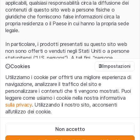
applicabili, qualsiasi responsabilità circa la diffusione dei
contenuti di questo sito web a persone fisiche o
giuridiche che forniscono false informazioni circa la
propria residenza o il Paese in cui hanno la propria sede
legale.
In particolare, i prodotti presentati su questo sito web
non sono offerti o venduti negli Stati Uniti o a persone
statunitensi (“U.S. persons”). A tali fini, “persone
statunitensi” vanno intese nel significato ad esse ascritto
Cookies
Impostazioni
nel Regulation S dello United States Securities Act of
Utilizziamo i cookie per offrirti una migliore esperienza di
1933 che include le persone residenti negli Stati Uniti
navigazione, analizzare il traffico del sito e
d’America, le società per azioni e le altre forme societarie
personalizzare i contenuti che ti vengono mostrati. Puoi
americane.
leggere come usiamo i cookie nella nostra informativa
sulla privacy
. Utilizzando il nostro sito, acconsenti
Condizioni di utilizzo e informazioni legali
all’utilizzo dei cookie.
Con l’accesso al sito web (di seguito, il “Sito”) si dichiara
di aver compreso e di accettare le informazioni legali, le
Cookie strettamente necessari
avvertenze importanti e le condizioni di utilizzo ivi rese
Non accetto
Questi cookie sono necessari per il funzionamento del sito
disponibili.
Nel caso in cui le
Condizioni di utilizzo
non
web e non possono essere disattivati.