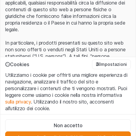
applicabili, qualsiasi responsabilità circa la diffusione dei
contenuti di questo sito web a persone fisiche o
giuridiche che forniscono false informazioni circa la
propria residenza o il Paese in cui hanno la propria sede
legale.
In particolare, i prodotti presentati su questo sito web
non sono offerti o venduti negli Stati Uniti o a persone
statunitensi (“U.S. persons”). A tali fini, “persone
statunitensi” vanno intese nel significato ad esse ascritto
Cookies
Impostazioni
nel Regulation S dello United States Securities Act of
Utilizziamo i cookie per offrirti una migliore esperienza di
1933 che include le persone residenti negli Stati Uniti
navigazione, analizzare il traffico del sito e
d’America, le società per azioni e le altre forme societarie
personalizzare i contenuti che ti vengono mostrati. Puoi
americane.
leggere come usiamo i cookie nella nostra informativa
sulla privacy
. Utilizzando il nostro sito, acconsenti
Condizioni di utilizzo e informazioni legali
all’utilizzo dei cookie.
Con l’accesso al sito web (di seguito, il “Sito”) si dichiara
di aver compreso e di accettare le informazioni legali, le
Cookie strettamente necessari
avvertenze importanti e le condizioni di utilizzo ivi rese
Non accetto
Questi cookie sono necessari per il funzionamento del sito
disponibili.
Nel caso in cui le
Condizioni di utilizzo
non
web e non possono essere disattivati.