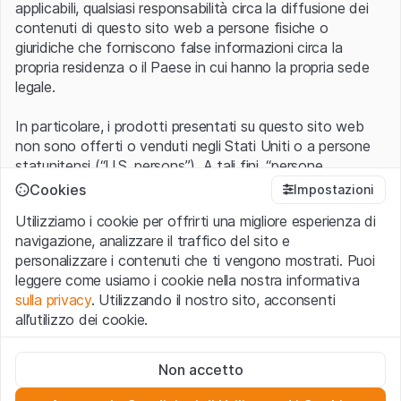
applicabili, qualsiasi responsabilità circa la diffusione dei
contenuti di questo sito web a persone fisiche o
giuridiche che forniscono false informazioni circa la
propria residenza o il Paese in cui hanno la propria sede
legale.
In particolare, i prodotti presentati su questo sito web
non sono offerti o venduti negli Stati Uniti o a persone
statunitensi (“U.S. persons”). A tali fini, “persone
statunitensi” vanno intese nel significato ad esse ascritto
Cookies
Impostazioni
nel Regulation S dello United States Securities Act of
Utilizziamo i cookie per offrirti una migliore esperienza di
1933 che include le persone residenti negli Stati Uniti
navigazione, analizzare il traffico del sito e
d’America, le società per azioni e le altre forme societarie
personalizzare i contenuti che ti vengono mostrati. Puoi
americane.
leggere come usiamo i cookie nella nostra informativa
sulla privacy
. Utilizzando il nostro sito, acconsenti
Condizioni di utilizzo e informazioni legali
all’utilizzo dei cookie.
Con l’accesso al sito web (di seguito, il “Sito”) si dichiara
di aver compreso e di accettare le informazioni legali, le
Cookie strettamente necessari
avvertenze importanti e le condizioni di utilizzo ivi rese
Non accetto
Questi cookie sono necessari per il funzionamento del sito
disponibili.
Nel caso in cui le
Condizioni di utilizzo
non
web e non possono essere disattivati.