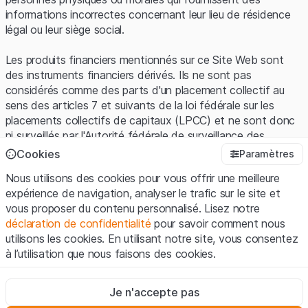
informations incorrectes concernant leur lieu de résidence
légal ou leur siège social.
Les produits financiers mentionnés sur ce Site Web sont
des instruments financiers dérivés. Ils ne sont pas
considérés comme des parts d'un placement collectif au
sens des articles 7 et suivants de la loi fédérale sur les
placements collectifs de capitaux (LPCC) et ne sont donc
ni surveillés par l'Autorité fédérale de surveillance des
marchés financiers (FINMA) ni enregistrés auprès de la
Cookies
Paramètres
FINMA. Les investisseurs ne bénéficient pas de la
Nous utilisons des cookies pour vous offrir une meilleure
protection spécifique des investisseurs prévue par la LPCC.
expérience de navigation, analyser le trafic sur le site et
vous proposer du contenu personnalisé. Lisez notre
Conditions d'utilisation et informations juridiques
déclaration de confidentialité
pour savoir comment nous
En utilisant le Site Web de Leonteq Securities AG (ci-après
utilisons les cookies. En utilisant notre site, vous consentez
"Site Web"), vous confirmez que vous avez compris et que
à l’utilisation que nous faisons des cookies.
vous acceptez les informations juridiques, les notes
importantes et les
Conditions d'utilisation
présentées ici. Si
Strictement nécessaires
vous n'acceptez pas les Conditions d'utilisation, veuillez-
Je n'accepte pas
Ces cookies sont nécessaires au bon fonctionnement du site
vous abstenir d'utiliser ce Site Web.
Internet et ne peuvent pas être désactivés.