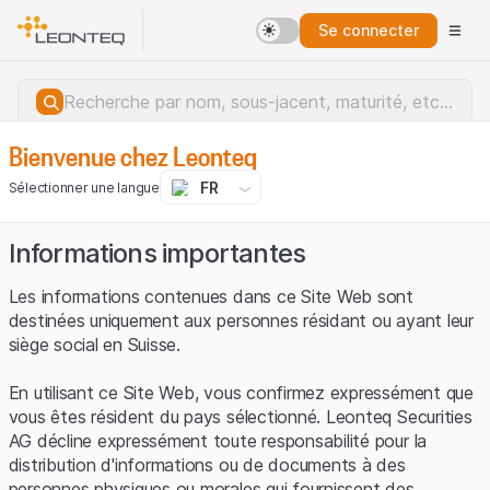
Se connecter
Bienvenue chez Leonteq
FR
Sélectionner une langue
Informations importantes
Les informations contenues dans ce Site Web sont
destinées uniquement aux personnes résidant ou ayant leur
siège social en Suisse.
En utilisant ce Site Web, vous confirmez expressément que
vous êtes résident du pays sélectionné. Leonteq Securities
AG décline expressément toute responsabilité pour la
distribution d'informations ou de documents à des
Erreur du serveur.
personnes physiques ou morales qui fournissent des