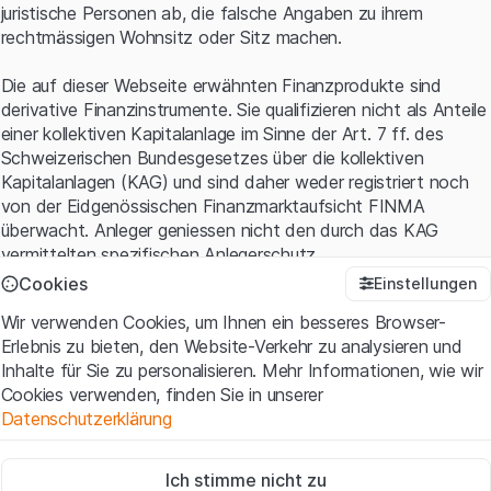
juristische Personen ab, die falsche Angaben zu ihrem
rechtmässigen Wohnsitz oder Sitz machen.
Die auf dieser Webseite erwähnten Finanzprodukte sind
derivative Finanzinstrumente. Sie qualifizieren nicht als Anteile
einer kollektiven Kapitalanlage im Sinne der Art. 7 ff. des
Schweizerischen Bundesgesetzes über die kollektiven
Kapitalanlagen (KAG) und sind daher weder registriert noch
von der Eidgenössischen Finanzmarktaufsicht FINMA
überwacht. Anleger geniessen nicht den durch das KAG
vermittelten spezifischen Anlegerschutz.
Cookies
Einstellungen
Anwendungsbedingungen und rechtliche Informationen
Wir verwenden Cookies, um Ihnen ein besseres Browser-
Mit dem Zugriff auf diese Website der Leonteq Securities AG
Erlebnis zu bieten, den Website-Verkehr zu analysieren und
(die "Website") erklären Sie, dass Sie die rechtlichen
Inhalte für Sie zu personalisieren. Mehr Informationen, wie wir
Informationen und die wichtigen Hinweise und
Cookies verwenden, finden Sie in unserer
Nutzungsbedingungen
verstanden haben und akzeptieren.
Datenschutzerklärung
Wenn Sie mit den Nutzungsbedingungen nicht einverstanden
sind, unterlassen Sie bitte den Zugriff auf diese Website.
Zwingend notwendig
Ich stimme nicht zu
Diese Cookies sind für die Website erforderlich und können nicht