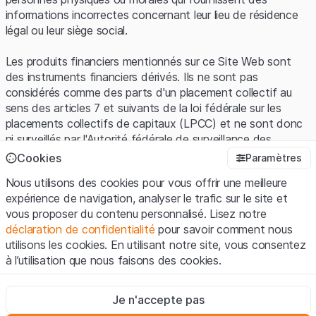
informations incorrectes concernant leur lieu de résidence
légal ou leur siège social.
Les produits financiers mentionnés sur ce Site Web sont
des instruments financiers dérivés. Ils ne sont pas
considérés comme des parts d'un placement collectif au
sens des articles 7 et suivants de la loi fédérale sur les
placements collectifs de capitaux (LPCC) et ne sont donc
ni surveillés par l'Autorité fédérale de surveillance des
marchés financiers (FINMA) ni enregistrés auprès de la
Cookies
Paramètres
FINMA. Les investisseurs ne bénéficient pas de la
Nous utilisons des cookies pour vous offrir une meilleure
protection spécifique des investisseurs prévue par la LPCC.
expérience de navigation, analyser le trafic sur le site et
vous proposer du contenu personnalisé. Lisez notre
Conditions d'utilisation et informations juridiques
déclaration de confidentialité
pour savoir comment nous
En utilisant le Site Web de Leonteq Securities AG (ci-après
utilisons les cookies. En utilisant notre site, vous consentez
"Site Web"), vous confirmez que vous avez compris et que
à l’utilisation que nous faisons des cookies.
vous acceptez les informations juridiques, les notes
importantes et les
Conditions d'utilisation
présentées ici. Si
Strictement nécessaires
vous n'acceptez pas les Conditions d'utilisation, veuillez-
Je n'accepte pas
Ces cookies sont nécessaires au bon fonctionnement du site
vous abstenir d'utiliser ce Site Web.
Internet et ne peuvent pas être désactivés.