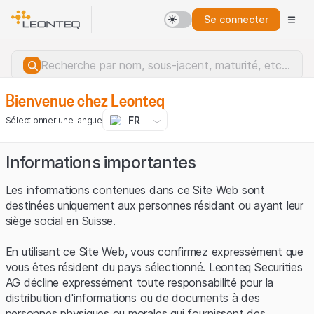
Se connecter
Bienvenue chez Leonteq
FR
Sélectionner une langue
Informations importantes
Les informations contenues dans ce Site Web sont
destinées uniquement aux personnes résidant ou ayant leur
siège social en Suisse.
En utilisant ce Site Web, vous confirmez expressément que
vous êtes résident du pays sélectionné. Leonteq Securities
AG décline expressément toute responsabilité pour la
distribution d'informations ou de documents à des
Erreur du serveur.
personnes physiques ou morales qui fournissent des