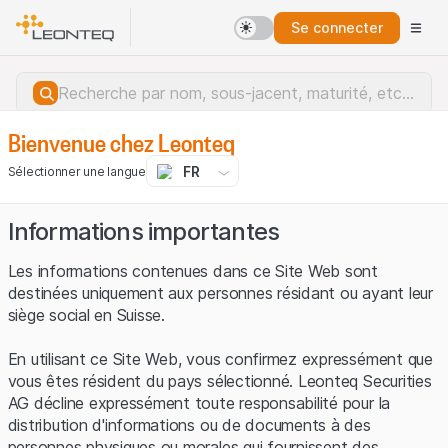
Se connecter
Bienvenue chez Leonteq
FR
Sélectionner une langue
Informations importantes
Les informations contenues dans ce Site Web sont
destinées uniquement aux personnes résidant ou ayant leur
siège social en Suisse.
En utilisant ce Site Web, vous confirmez expressément que
vous êtes résident du pays sélectionné. Leonteq Securities
AG décline expressément toute responsabilité pour la
distribution d'informations ou de documents à des
Erreur du serveur.
personnes physiques ou morales qui fournissent des