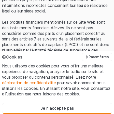
informations incorrectes concernant leur lieu de résidence
légal ou leur siège social.
Les produits financiers mentionnés sur ce Site Web sont
des instruments financiers dérivés. Ils ne sont pas
considérés comme des parts d'un placement collectif au
sens des articles 7 et suivants de la loi fédérale sur les
placements collectifs de capitaux (LPCC) et ne sont donc
ni surveillés par l'Autorité fédérale de surveillance des
marchés financiers (FINMA) ni enregistrés auprès de la
Cookies
Paramètres
FINMA. Les investisseurs ne bénéficient pas de la
Nous utilisons des cookies pour vous offrir une meilleure
protection spécifique des investisseurs prévue par la LPCC.
expérience de navigation, analyser le trafic sur le site et
vous proposer du contenu personnalisé. Lisez notre
Conditions d'utilisation et informations juridiques
déclaration de confidentialité
pour savoir comment nous
En utilisant le Site Web de Leonteq Securities AG (ci-après
utilisons les cookies. En utilisant notre site, vous consentez
"Site Web"), vous confirmez que vous avez compris et que
à l’utilisation que nous faisons des cookies.
vous acceptez les informations juridiques, les notes
importantes et les
Conditions d'utilisation
présentées ici. Si
Strictement nécessaires
vous n'acceptez pas les Conditions d'utilisation, veuillez-
Je n'accepte pas
Ces cookies sont nécessaires au bon fonctionnement du site
vous abstenir d'utiliser ce Site Web.
Internet et ne peuvent pas être désactivés.