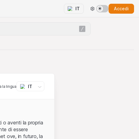
Accedi
IT
IT
 la lingua
 o aventi la propria
nte di essere
et ove, in futuro, la