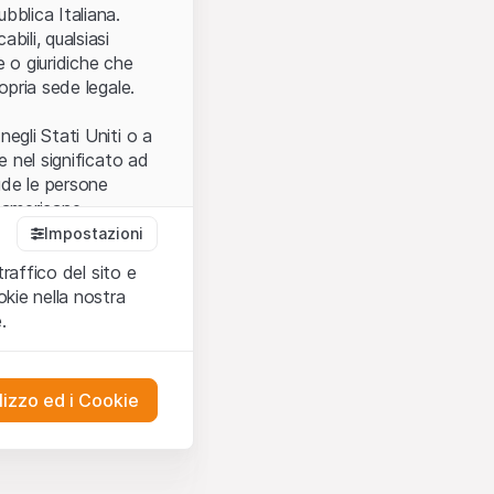
.
bblica Italiana.
bili, qualsiasi
e o giuridiche che
opria sede legale.
egli Stati Uniti o a
e nel significato ad
ude le persone
e americane.
Impostazioni
traffico del sito e
cettare le
kie nella nostra
ibili.
Nel caso in
.
ere l’utilizzo del
tivati.
lizzo ed i Cookie
del Sito”) contenuti o
presentano né
 comprendere
ities AG, EFG