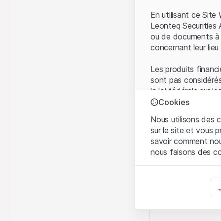
En utilisant ce Sit
Leonteq Securities 
ou de documents à d
concernant leur lieu 
Les produits financi
sont pas considérés
la loi fédérale sur 
l'Autorité fédérale
Cookies
Les investisseurs ne
Nous utilisons des c
sur le site et vous
Conditions d'utilis
savoir comment nous 
En utilisant le Sit
nous faisons des co
avez compris et que
Conditions d'utilisat
Strictement nécess
abstenir d'utiliser c
Ces cookies sont néce
Informations propr
Analyses
Tous les droits de p
Ces cookies suivent l
marque) relatifs au