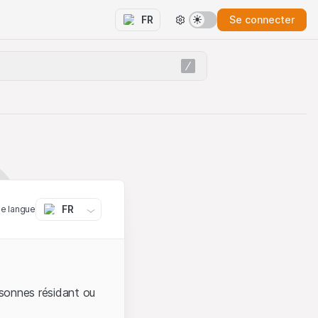
Se connecter
FR
FR
ne langue
sonnes résidant ou