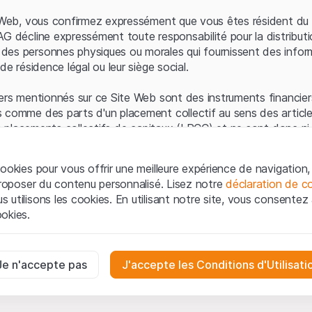
Erreur du serveur
e Web, vous confirmez expressément que vous êtes résident du 
AG décline expressément toute responsabilité pour la distributi
es personnes physiques ou morales qui fournissent des infor
de résidence légal ou leur siège social.
ers mentionnés sur ce Site Web sont des instruments financiers
 comme des parts d'un placement collectif au sens des article
les placements collectifs de capitaux (LPCC) et ne sont donc ni 
 de surveillance des marchés financiers (FINMA) ni enregistrés 
 bénéficient pas de la protection spécifique des investisseurs
ookies pour vous offrir une meilleure expérience de navigation, 
 proposer du contenu personnalisé. Lisez notre
déclaration de co
ation et informations juridiques
utilisons les cookies. En utilisant notre site, vous consentez à 
e Web de Leonteq Securities AG (ci-après "Site Web"), vous con
okies.
 vous acceptez les informations juridiques, les notes important
ion
présentées ici. Si vous n'acceptez pas les Conditions d'utili
aires
e Site Web.
ssaires au bon fonctionnement du site Internet et ne peuvent pas ê
Je n'accepte pas
J'accepte les Conditions d'Utilisati
iétaires
ropriété intellectuelle (par exemple, les droits d'auteur, de con
es interactions des visiteurs du site Internet de manière anonyme po
 matériel présenté sur le Site Web appartiennent à Leonteq Sec