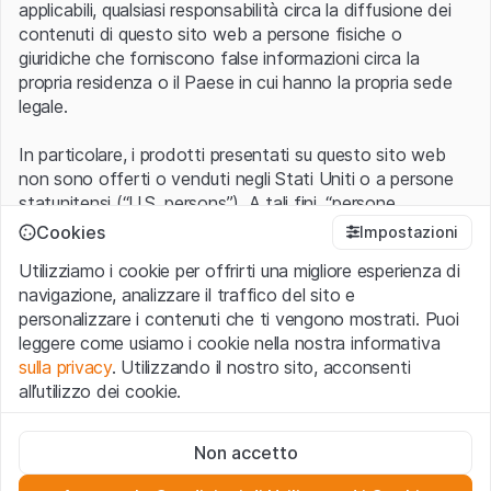
applicabili, qualsiasi responsabilità circa la diffusione dei
contenuti di questo sito web a persone fisiche o
giuridiche che forniscono false informazioni circa la
propria residenza o il Paese in cui hanno la propria sede
legale.
In particolare, i prodotti presentati su questo sito web
non sono offerti o venduti negli Stati Uniti o a persone
statunitensi (“U.S. persons”). A tali fini, “persone
statunitensi” vanno intese nel significato ad esse ascritto
Cookies
Impostazioni
nel Regulation S dello United States Securities Act of
Utilizziamo i cookie per offrirti una migliore esperienza di
1933 che include le persone residenti negli Stati Uniti
navigazione, analizzare il traffico del sito e
d’America, le società per azioni e le altre forme societarie
personalizzare i contenuti che ti vengono mostrati. Puoi
americane.
leggere come usiamo i cookie nella nostra informativa
sulla privacy
. Utilizzando il nostro sito, acconsenti
Condizioni di utilizzo e informazioni legali
all’utilizzo dei cookie.
Con l’accesso al sito web (di seguito, il “Sito”) si dichiara
di aver compreso e di accettare le informazioni legali, le
Cookie strettamente necessari
avvertenze importanti e le condizioni di utilizzo ivi rese
Non accetto
Questi cookie sono necessari per il funzionamento del sito
disponibili.
Nel caso in cui le
Condizioni di utilizzo
non
web e non possono essere disattivati.