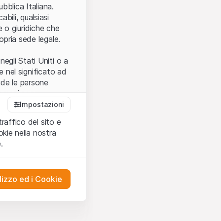
.
bblica Italiana.
bili, qualsiasi
e o giuridiche che
opria sede legale.
egli Stati Uniti o a
e nel significato ad
ude le persone
e americane.
Impostazioni
traffico del sito e
cettare le
kie nella nostra
ibili.
Nel caso in
.
ere l’utilizzo del
tivati.
lizzo ed i Cookie
del Sito”) contenuti o
presentano né
 comprendere
ities AG, EFG