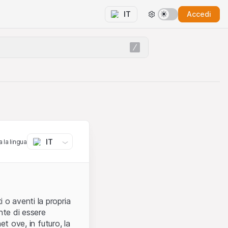
Accedi
IT
IT
 la lingua
 o aventi la propria
nte di essere
et ove, in futuro, la