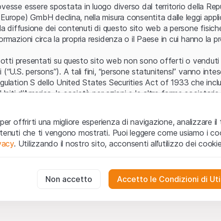
Errore del server
vesse essere spostata in luogo diverso dal territorio della Repu
Europe) GmbH declina, nella misura consentita dalle leggi applica
 la diffusione dei contenuti di questo sito web a persone fisich
ormazioni circa la propria residenza o il Paese in cui hanno la pr
odotti presentati su questo sito web non sono offerti o venduti n
 (“U.S. persons”). A tali fini, “persone statunitensi” vanno intes
egulation S dello United States Securities Act of 1933 che incl
 Uniti d’America, le società per azioni e le altre forme societari
zo e informazioni legali
per offrirti una migliore esperienza di navigazione, analizzare il 
o web (di seguito, il “Sito”) si dichiara di aver compreso e di ac
ntenuti che ti vengono mostrati. Puoi leggere come usiamo i coo
le avvertenze importanti e le condizioni di utilizzo ivi rese dispon
ivacy
. Utilizzando il nostro sito, acconsenti all’utilizzo dei cookie
 utilizzo
non siano accettate, l’utente è tenuto ad interromp
te necessari
cessari per il funzionamento del sito web e non possono essere disat
Non accetto
Accetto le Condizioni di Uti
 o invito ad acquistare
odotti, i dati, i servizi, gli strumenti, i documenti (i “Contenuti 
 Sito web hanno esclusivamente finalità informative e non rap
no in forma anonima le interazioni dei visitatori con il sito web per
tazione all’acquisto o alla vendita di prodotti di Leonteq Secur
to degli utenti.