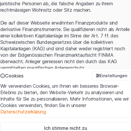
juristische Personen ab, die falsche Angaben zu ihrem
rechtmässigen Wohnsitz oder Sitz machen.
Die auf dieser Webseite erwähnten Finanzprodukte sind
derivative Finanzinstrumente. Sie qualifizieren nicht als Anteile
einer kollektiven Kapitalanlage im Sinne der Art. 7 ff. des
Schweizerischen Bundesgesetzes über die kollektiven
Kapitalanlagen (KAG) und sind daher weder registriert noch
von der Eidgenössischen Finanzmarktaufsicht FINMA
überwacht. Anleger geniessen nicht den durch das KAG
vermittelten spezifischen Anlegerschutz.
Cookies
Einstellungen
Anwendungsbedingungen und rechtliche Informationen
Wir verwenden Cookies, um Ihnen ein besseres Browser-
Mit dem Zugriff auf diese Website der Leonteq Securities AG
Erlebnis zu bieten, den Website-Verkehr zu analysieren und
(die "Website") erklären Sie, dass Sie die rechtlichen
Inhalte für Sie zu personalisieren. Mehr Informationen, wie wir
Informationen und die wichtigen Hinweise und
Cookies verwenden, finden Sie in unserer
Nutzungsbedingungen
verstanden haben und akzeptieren.
Datenschutzerklärung
Wenn Sie mit den Nutzungsbedingungen nicht einverstanden
sind, unterlassen Sie bitte den Zugriff auf diese Website.
Zwingend notwendig
Ich stimme nicht zu
Diese Cookies sind für die Website erforderlich und können nicht