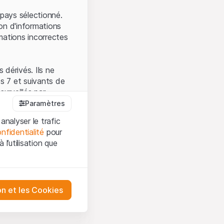
.
pays sélectionné.
on d'informations
mations incorrectes
 dérivés. Ils ne
s 7 et suivants de
surveillés par
auprès de la FINMA.
Paramètres
 prévue par la LPCC.
analyser le trafic
nfidentialité
pour
l’utilisation que
firmez que vous
es et les
sation, veuillez-vous
tre désactivés.
on et les Cookies
ception et de
ur mieux
urities AG ou à ses