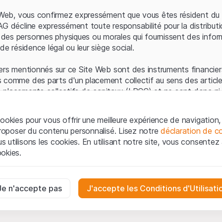
Erreur du serveur
e Web, vous confirmez expressément que vous êtes résident du 
AG décline expressément toute responsabilité pour la distributi
es personnes physiques ou morales qui fournissent des infor
de résidence légal ou leur siège social.
ers mentionnés sur ce Site Web sont des instruments financiers
 comme des parts d'un placement collectif au sens des article
les placements collectifs de capitaux (LPCC) et ne sont donc ni 
 de surveillance des marchés financiers (FINMA) ni enregistrés 
 bénéficient pas de la protection spécifique des investisseurs
ookies pour vous offrir une meilleure expérience de navigation, 
 proposer du contenu personnalisé. Lisez notre
déclaration de co
ation et informations juridiques
utilisons les cookies. En utilisant notre site, vous consentez à 
e Web de Leonteq Securities AG (ci-après "Site Web"), vous con
okies.
 vous acceptez les informations juridiques, les notes important
ion
présentées ici. Si vous n'acceptez pas les Conditions d'utili
aires
e Site Web.
ssaires au bon fonctionnement du site Internet et ne peuvent pas ê
Je n'accepte pas
J'accepte les Conditions d'Utilisati
iétaires
ropriété intellectuelle (par exemple, les droits d'auteur, de con
es interactions des visiteurs du site Internet de manière anonyme po
 matériel présenté sur le Site Web appartiennent à Leonteq Sec