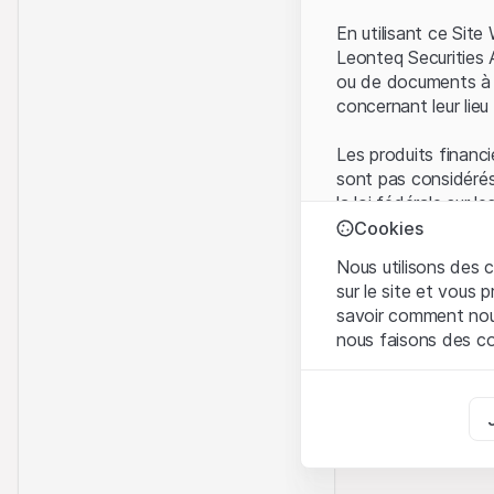
En utilisant ce Sit
Leonteq Securities 
ou de documents à d
concernant leur lieu 
Les produits financi
sont pas considérés
la loi fédérale sur 
l'Autorité fédérale
Cookies
Les investisseurs ne
Nous utilisons des c
sur le site et vous
Conditions d'utilis
savoir comment nous 
En utilisant le Sit
nous faisons des co
avez compris et que
Conditions d'utilisat
Strictement nécess
abstenir d'utiliser c
Ces cookies sont néce
Informations propr
Analyses
Tous les droits de p
Ces cookies suivent l
marque) relatifs au