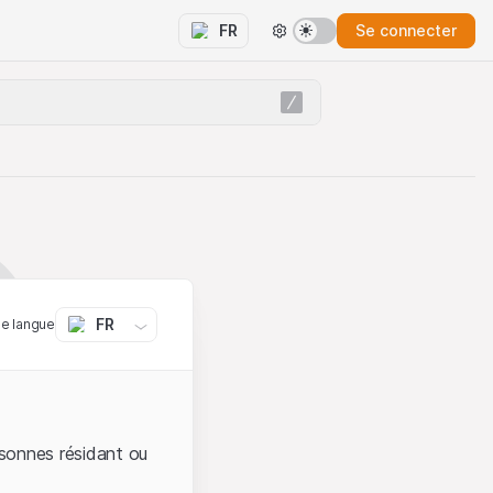
Se connecter
FR
FR
ne langue
sonnes résidant ou