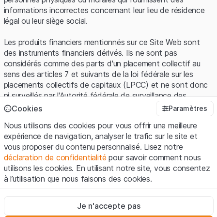
informations incorrectes concernant leur lieu de résidence
légal ou leur siège social.
Les produits financiers mentionnés sur ce Site Web sont
des instruments financiers dérivés. Ils ne sont pas
considérés comme des parts d'un placement collectif au
sens des articles 7 et suivants de la loi fédérale sur les
placements collectifs de capitaux (LPCC) et ne sont donc
ni surveillés par l'Autorité fédérale de surveillance des
marchés financiers (FINMA) ni enregistrés auprès de la
Cookies
Paramètres
FINMA. Les investisseurs ne bénéficient pas de la
Nous utilisons des cookies pour vous offrir une meilleure
protection spécifique des investisseurs prévue par la LPCC.
expérience de navigation, analyser le trafic sur le site et
vous proposer du contenu personnalisé. Lisez notre
Conditions d'utilisation et informations juridiques
déclaration de confidentialité
pour savoir comment nous
En utilisant le Site Web de Leonteq Securities AG (ci-après
utilisons les cookies. En utilisant notre site, vous consentez
"Site Web"), vous confirmez que vous avez compris et que
à l’utilisation que nous faisons des cookies.
vous acceptez les informations juridiques, les notes
importantes et les
Conditions d'utilisation
présentées ici. Si
Strictement nécessaires
vous n'acceptez pas les Conditions d'utilisation, veuillez-
Je n'accepte pas
Ces cookies sont nécessaires au bon fonctionnement du site
vous abstenir d'utiliser ce Site Web.
Internet et ne peuvent pas être désactivés.