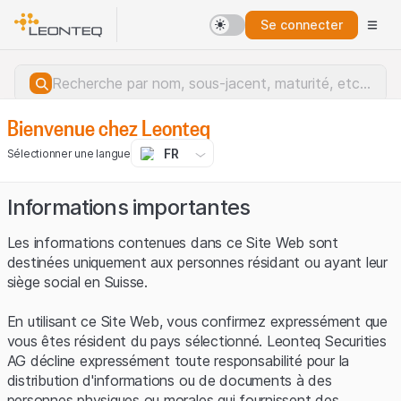
Se connecter
Bienvenue chez Leonteq
FR
Sélectionner une langue
Informations importantes
Les informations contenues dans ce Site Web sont
destinées uniquement aux personnes résidant ou ayant leur
siège social en Suisse.
En utilisant ce Site Web, vous confirmez expressément que
vous êtes résident du pays sélectionné. Leonteq Securities
AG décline expressément toute responsabilité pour la
distribution d'informations ou de documents à des
Erreur du serveur.
personnes physiques ou morales qui fournissent des