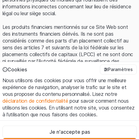
informations incorrectes concernant leur lieu de résidence
légal ou leur siège social.
Les produits financiers mentionnés sur ce Site Web sont
des instruments financiers dérivés. Ils ne sont pas
considérés comme des parts d'un placement collectif au
sens des articles 7 et suivants de la loi fédérale sur les
placements collectifs de capitaux (LPCC) et ne sont donc
ni surveillés par l'Autorité fédérale de surveillance des
marchés financiers (FINMA) ni enregistrés auprès de la
Cookies
Paramètres
FINMA. Les investisseurs ne bénéficient pas de la
Nous utilisons des cookies pour vous offrir une meilleure
protection spécifique des investisseurs prévue par la LPCC.
expérience de navigation, analyser le trafic sur le site et
vous proposer du contenu personnalisé. Lisez notre
Conditions d'utilisation et informations juridiques
déclaration de confidentialité
pour savoir comment nous
En utilisant le Site Web de Leonteq Securities AG (ci-après
utilisons les cookies. En utilisant notre site, vous consentez
"Site Web"), vous confirmez que vous avez compris et que
à l’utilisation que nous faisons des cookies.
vous acceptez les informations juridiques, les notes
importantes et les
Conditions d'utilisation
présentées ici. Si
Strictement nécessaires
vous n'acceptez pas les Conditions d'utilisation, veuillez-
Je n'accepte pas
Ces cookies sont nécessaires au bon fonctionnement du site
vous abstenir d'utiliser ce Site Web.
Internet et ne peuvent pas être désactivés.