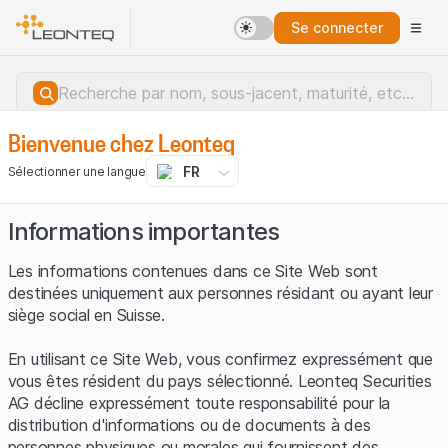
Se connecter
Bienvenue chez Leonteq
FR
Sélectionner une langue
Informations importantes
Les informations contenues dans ce Site Web sont
destinées uniquement aux personnes résidant ou ayant leur
siège social en Suisse.
En utilisant ce Site Web, vous confirmez expressément que
vous êtes résident du pays sélectionné. Leonteq Securities
AG décline expressément toute responsabilité pour la
distribution d'informations ou de documents à des
Erreur du serveur.
personnes physiques ou morales qui fournissent des